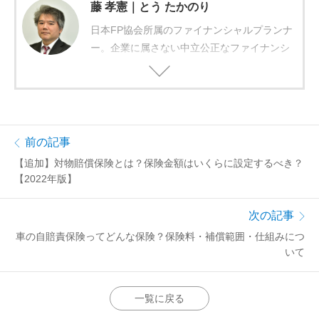
藤 孝憲｜とう たかのり
日本FP協会所属のファイナンシャルプランナ
ー。企業に属さない中立公正なファイナンシ
ャルプランナーとして、2006年に独立。保険
商品や住宅ローンなどの金融商品の選び方を
中心に情報発信しています。保険分野につい
ては、約30社の生損保商品を販売していた元
保険募集人としての経験や情報を生かした執
前の記事
筆をしております。保険商品は難しいかもし
【追加】対物賠償保険とは？保険金額はいくらに設定するべき？
れませんが、複数の商品を比較して初めてそ
【2022年版】
れぞれの商品の特徴が浮かび上がります。記
事を通して、商品選びの参考になれば幸いで
次の記事
す。
車の自賠責保険ってどんな保険？保険料・補償範囲・仕組みにつ
いて
【保有資格】
CFP®、宅建士（未登録）、住宅ローンアドバ
イザー、証券外務員二種、エクセルＶＢＡエ
一覧に戻る
キスパート