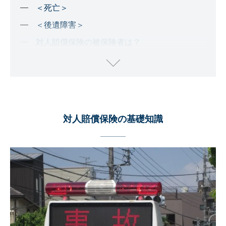
＜死亡＞
＜後遺障害＞
対人賠償保険の被保険者は？
人身傷害賠償保険や搭乗者傷害保険との違い
対人賠償保険の保険金額のおすすめは？
相手が無免許運転や飲酒運転の事故でも保険金
は支払われる
対人賠償保険の基礎知識
対人賠償保険について正しく理解しておこう