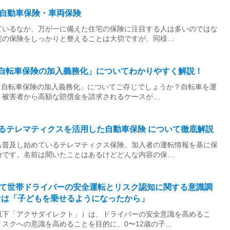
自動車保険・車両保険
ているなか、万が一に備えた住宅の保険に注目する人は多いのではな
宅の保険をしっかりと整えることは大切ですが、同様…
！「自転車保険の加入義務化」についてわかりやすく解説！
た「自転車保険の加入義務化」についてご存じでしょうか？自転車を運
、被害者から高額な賠償金を請求されるケースが…
するテレマティクスを活用した自動車保険 について徹底解説
も普及し始めているテレマティクス保険。加入者の運転情報を基に保
険です。名前は聞いたことはあるけどどんな内容の保…
て世帯ドライバーの安全運転とリスク認知に関する意識調
けは「子どもを乗せるようになったから」
以下「アクサダイレクト」）は、ドライバーの安全意識を高めるこ
スクへの意識を高めることを目的に、0〜12歳の子…