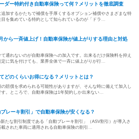
ーダー特約付き自動車保険って何？メリットを徹底調査
に追加するかたちで補償を手厚くするオプション補償やさまざまな特
注目を集めている特約として知られているのが「ドラ…
年1月から一斉値上げ！自動車保険が値上がりする理由と対処
けて通れないのが自動車保険への加入です。出来るだけ保険料を抑え
設定に気を付けても、業界全体で一斉に値上がりが行…
てどのくらいお得になる？メリットとは？
額の賠償を求められる可能性がありますが、そんな時に備えて加入し
です。ところで、自動車保険は1年契約しか出来ない…
自動ブレーキ割引」で自動車保険が安くなる？
険の新たな割引制度である「自動ブレーキ割引」（ASV割引）が導入さ
搭載された車両に適用される自動車保険の割引…