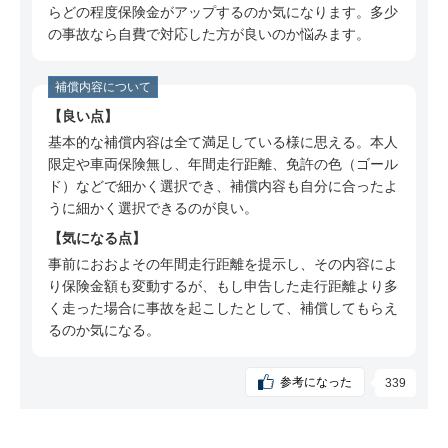
ミ
らどの程度保険金がアップするのか気になります。多少
の事故なら自費で対応した方が良いのか悩みます。
50代 男性（埼玉県）のSBI損保についての口コ
ミ
補償内容について
60代 男性（東京都）のSBI損保についての口コ
ミ
良い点
基本的な補償内容は全て満足している様に思える。本人
60代 男性（愛知県）のSBI損保についての口コ
限定や車両保険無し、年間走行距離、免許の色（ゴール
ミ
ド）などで細かく選択でき、補償内容も自分に合ったよ
50代 男性（兵庫県）のSBI損保についての口コ
うに細かく選択できるのが良い。
ミ
気になる点
50代 男性（埼玉県）のSBI損保についての口コ
事前におおよその年間走行距離を提示し、その内容によ
ミ
り保険金額も変動するが、もし申告した走行距離より多
く走った場合に事故を起こしたとして、補償してもらえ
60代 男性（群馬県）のSBI損保についての口コ
るのか気になる。
ミ
50代 男性（鹿児島県）のSBI損保についての口
参考になった
339
コミ
40代 男性（京都府）のSBI損保についての口コ