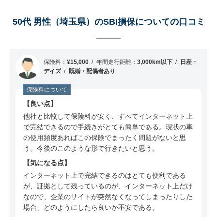
ミ
50代 男性（埼玉県）のSBI損保についての口コ
50代 男性（埼玉県）のSBI損保についての口コミ
ミ
60代 男性（神奈川県）のSBI損保についての口
コミ
保険料：
¥15,000
年間走行距離：
3,000km以下
日産・
40代 男性（東京都）のSBI損保についての口コ
デイズ
既婚・配偶者あり
ミ
保険料について
50代 男性（埼玉県）のSBI損保についての口コ
良い点
ミ
他社と比較して保険料が安く、すべてインターネット上
30代 男性（栃木県）のSBI損保についての口コ
で完結できるので手続きがとても簡単である。現状の車
ミ
の使用頻度あればこの保険でまったく問題がないと思
う。今後のこのような形で行きたいと思う。
50代 男性（沖縄県）のSBI損保についての口コ
気になる点
ミ
インターネット上で完結できるのはとても便利である
60代 男性（広島県）のSBI損保についての口コ
が、証拠として残っているのが、インターネット上だけ
ミ
なので、企業のサイトが突然なくなってしまったりした
場合、どのようにしたら良いか不安である。
50代 男性（東京都）のSBI損保についての口コ