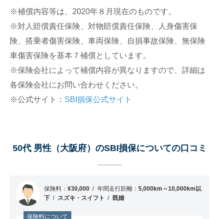
ミ
※補償内容等は、2020年８月現在のものです。
50代 男性（兵庫県）のSBI損保についての口コ
※対人賠償責任保険、対物賠償責任保険、人身傷害保
ミ
険、搭乗者傷害保険、車両保険、自損事故保険、無保険
60代 男性（千葉県）のSBI損保についての口コ
車傷害保険を基本７補償としています。
ミ
※保険会社によって補償内容が異なりますので、詳細は
40代 男性（広島県）のSBI損保についての口コ
ミ
各保険会社にお問い合わせください。
※公式サイト：
SBI損保公式サイト
50代 男性（神奈川県）のSBI損保についての口
コミ
60代 男性（福岡県）のSBI損保についての口コ
ミ
50代 男性（大阪府）のSBI損保についての口コミ
60代 男性（宮城県）のSBI損保についての口コ
ミ
60代 男性（茨城県）のSBI損保についての口コ
保険料：
¥30,000
年間走行距離：
5,000km～10,000km以
ミ
下
スズキ・スイフト
既婚
60代 男性（大阪府）のSBI損保についての口コ
保険料について