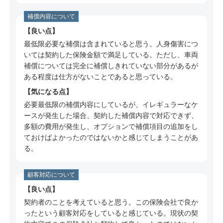
ミ
補償内容について
40代 女性（福岡県）のSBI損保についての口コ
ミ
良い点
最低限必要な補償は含まれていると思う。人身傷害につ
40代 女性（茨城県）のSBI損保についての口コ
いては契約した保険金額で満足している。ただし、車両
ミ
補償については完全に補償しきれていない部分があるが
50代 女性（大阪府）のSBI損保についての口コ
ある程度は仕方がないことであると思っている。
ミ
気になる点
50代 女性（東京都）のSBI損保についての口コ
必要最低限の補償内容にしているが、イレギュラーなケ
ミ
ースが発生した場合、契約した補償内容で対応できず、
多額の費用が発生し、オプションで補償項目の追加をし
50代 女性（兵庫県）のSBI損保についての口コ
ておけばよかったのではないかと感じてしまうことがあ
ミ
る。
40代 女性（長野県）のSBI損保についての口コ
ミ
顧客対応について
50代 女性（兵庫県）のSBI損保についての口コ
良い点
ミ
契約者のことを考えていると思う。この保険会社で良か
ったという顧客対応をしていると感じている。現状の契
60代 女性（神奈川県）のSBI損保についての口