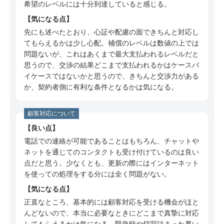
ミ
希望のレベルには十分到達していると感じる。
60代 男性（神奈川県）のSBI損保についての口
気になる点
コミ
先にも述べたとおり、心証や配慮の面できちんと対応し
てもらえるかは少し心配。補償のレベルは数値の上では
60代 男性（千葉県）のSBI損保についての口コ
問題ないが、これはあくまで最大支払われるレベルだと
ミ
思うので、交渉の結果どこまで支払われるかはケースバ
40代 男性（京都府）のSBI損保についての口コ
イケースではないかと思うので、きちんと交渉力がある
ミ
か、契約者側に有利な条件となるかは気になる。
50代 男性（東京都）のSBI損保についての口コ
ミ
顧客対応について
良い点
40代 男性（東京都）のSBI損保についての口コ
電話での連絡が可能であることはもちろん、チャットや
ミ
ネットを通じてのコンタクトも受け付けているのは良い
50代 男性（千葉県）のSBI損保についての口コ
点だと思う。少なくとも、更新の際にはインターネット
ミ
を使っての処理をする分には全く問題がない。
60代 男性（青森県）のSBI損保についての口コ
気になる点
ミ
正直なところ、基本的には顧客対応を受ける機会がほと
んどないので、本当に必要なときにどこまで真摯に対応
60代 男性（福井県）のSBI損保についての口コ