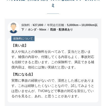
ミ
ミ
50代 男性（富山県）のSBI損保についての口コ
ミ
50代 男性（北海道）のSBI損保についての口コ
保険料：
¥27,000
年間走行距離：
5,000km～10,000km以
ミ
下
ホンダ・Nbox
既婚・配偶者あり
60代 男性（埼玉県）のSBI損保についての口コ
保険料について
ミ
良い点
60代 男性（福岡県）のSBI損保についての口コ
友人や知人との保険料を比べてみて、妥当だと思いま
ミ
す。補償の内容や、付随してくる内容もよく、事故対応
60代 男性（大阪府）のSBI損保についての口コ
も信頼できると思います。この保険料で、満足できる補
ミ
償内容は、他社には無い実績だと思います。
気になる点
50代 男性（東京都）のSBI損保についての口コ
ミ
実際に事故の経験がないので、漠然とした感じがありま
す。これは経験したくないことなので、試してみようと
60代 男性（東京都）のSBI損保についての口コ
は思いませんが、TVCMなどで事故の対応を宣伝してい
ミ
るのを見ると、あれ、と思うことがあります。
40代 女性（静岡県）のSBI損保についての口コ