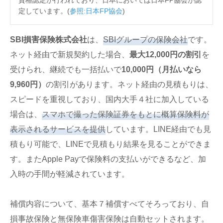
資格認定が行われており、日本においては日本FP協会が認
40代 男性（京都府）のSBI損保についての口コ
定しています。(
参照:日本FP協会
)
ミ
50代 男性（千葉県）のSBI損保についての口コ
SBI損害保険株式会社
は、
SBIグループの保険会社
です。
ミ
ネット経由で新規契約した場合、
最大12,000円の割引
を
60代 男性（滋賀県）のSBI損保についての口コ
ミ
受けられ、継続でも一括払いで
10,000円（月払いなら
9,960円）
の割引があります。ネット経由の見積もりは、
60代 男性（千葉県）のSBI損保についての口コ
ミ
スピードを重視しており、国内大手４社に加入している
60代 男性（埼玉県）のSBI損保についての口コ
場合は、
スマホで撮った保険証券をもとに概算保険料が
ミ
表示されるサービスを提供
しています。LINE経由でも見
50代 男性（東京都）のSBI損保についての口コ
積もり可能で、LINEで見積もり結果を見ることができま
ミ
す。またApple Payで保険料の支払いができるなど、加
SBI損保の公式動画紹介
入時の手間が軽減されています。
40代 男性（栃木県）のSBI損保についての口コ
ミ
補償内容について、基本７補償すべてそろっており、自
60代 男性（埼玉県）のSBI損保についての口コ
損事故保険と無保険車傷害保険は自動セットされます。