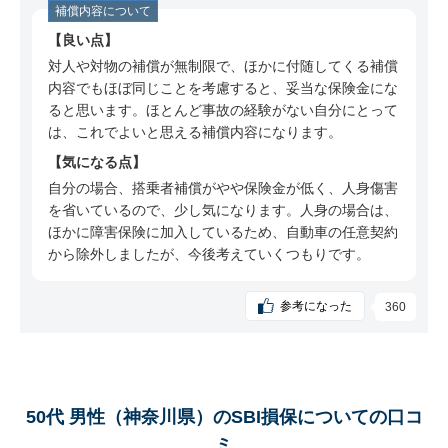
ミ
補償内容について
50代 男性（埼玉県）のSBI損保についての口コ
良い点
ミ
対人や対物の補償が無制限で、ほかに付随してくる補償
内容でもほぼ同じことを考慮すると、妥当な保険金にな
50代 男性（広島県）のSBI損保についての口コ
ると思います。ほとんど事故の経験がない自分にとって
ミ
は、これでよいと思える補償内容になります。
60代 男性（大阪府）のSBI損保についての口コ
気になる点
ミ
自分の場合、搭乗者補償がやや保険金が低く、人身傷害
30代 男性（福島県）のSBI損保についての口コ
を省いているので、少し気になります。人身の場合は、
ミ
ほかに障害保険に加入しているため、自動車の任意契約
から除外しましたが、今後考えていくつもりです。
50代 男性（大阪府）のSBI損保についての口コ
ミ
参考になった
360
50代 男性（兵庫県）のSBI損保についての口コ
ミ
40代 女性（東京都）のSBI損保についての口コ
ミ
50代 男性（神奈川県）のSBI損保についての口コ
30代 女性（長野県）のSBI損保についての口コ
ミ