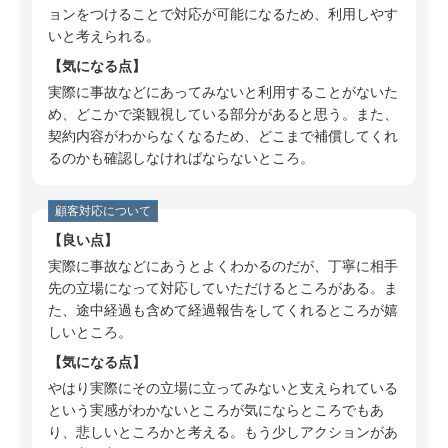
ミ
ョンをつけることで対応が可能になるため、利用しやす
いと考えられる。
60代 女性（愛知県）のSBI損保についての口コ
ミ
気になる点
実際に事故などにあってみないと利用することがないた
40代 女性（神奈川県）のSBI損保についての口
め、どこかで楽観視している部分があると思う。また、
コミ
契約内容がわからなくなるため、どこまで補償してくれ
30代 女性（福岡県）のSBI損保についての口コ
るのかも確認しなければならないところ。
ミ
40代 女性（埼玉県）のSBI損保についての口コ
顧客対応について
ミ
良い点
50代 男性（北海道）のSBI損保についての口コ
実際に事故などにあうとよくわかるのだが、丁寧に相手
ミ
先の立場になって対応していただけるところがある。ま
た、途中経過も含めて経過報告をしてくれるところが嬉
60代 男性（千葉県）のSBI損保についての口コ
しいところ。
ミ
気になる点
60代 男性（茨城県）のSBI損保についての口コ
やはり実際にその立場に立ってみないと支えられている
ミ
という実感がわかないところが気にならところでもあ
40代 女性（埼玉県）のSBI損保についての口コ
り、悲しいところかと考える。もう少しアクションがあ