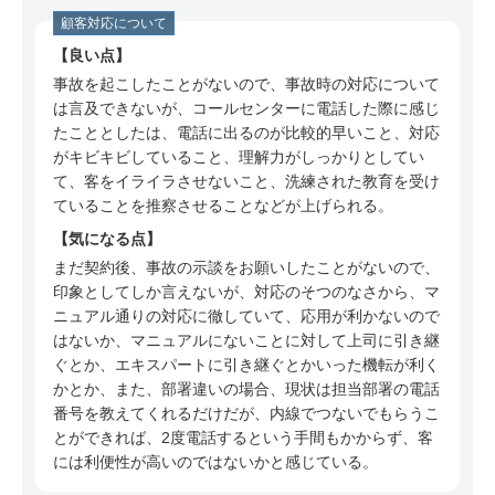
顧客対応について
良い点
事故を起こしたことがないので、事故時の対応について
は言及できないが、コールセンターに電話した際に感じ
たこととしたは、電話に出るのが比較的早いこと、対応
がキビキビしていること、理解力がしっかりとしてい
て、客をイライラさせないこと、洗練された教育を受け
ていることを推察させることなどが上げられる。
気になる点
まだ契約後、事故の示談をお願いしたことがないので、
印象としてしか言えないが、対応のそつのなさから、マ
ニュアル通りの対応に徹していて、応用が利かないので
はないか、マニュアルにないことに対して上司に引き継
ぐとか、エキスパートに引き継ぐとかいった機転が利く
かとか、また、部署違いの場合、現状は担当部署の電話
番号を教えてくれるだけだが、内線でつないでもらうこ
とができれば、2度電話するという手間もかからず、客
には利便性が高いのではないかと感じている。