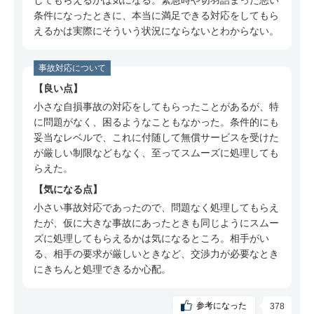
してもらえるかは気になる。緊急時や切羽詰まった悪い
ミ
条件になったときに、本当に満足できる対応をしてもら
50代 男性（大阪府）のSBI損保についての口コ
えるかは実際にそういう状況にならないとわからない。
ミ
60代 男性（神奈川県）のSBI損保についての口
事故対応について
コミ
良い点
50代 男性（愛知県）のSBI損保についての口コ
小さな自損事故の対応をしてもらったことがあるが、特
ミ
に問題がなく、困るようなこともなかった。条件的にも
妥当なレベルで、これに付随して無償サービスを受けた
50代 男性（神奈川県）のSBI損保についての口
が厳しい制限などもなく、至ってスムーズに処理しても
コミ
らえた。
60代 男性（千葉県）のSBI損保についての口コ
気になる点
ミ
小さい事故対応であったので、問題なく処理してもらえ
60代 男性（静岡県）のSBI損保についての口コ
たが、仮に大きな事故にあったときも同じようにスムー
ミ
ズに処理してもらえるかは気になるところ。相手がい
る、相手の要求が厳しいときなど、交渉力が必要なとき
50代 男性（奈良県）のSBI損保についての口コ
にきちんと処理できるか心配。
ミ
60代 男性（大阪府）のSBI損保についての口コ
参考になった
378