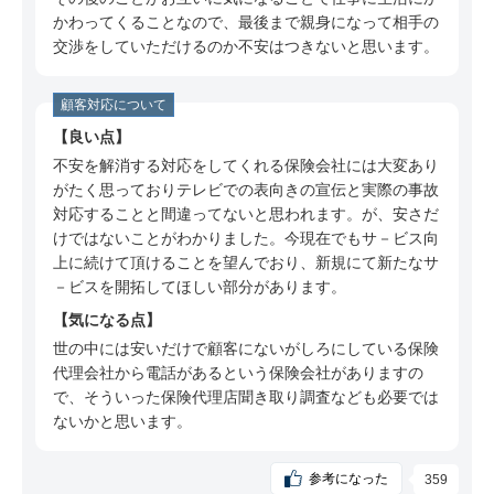
ミ
かわってくることなので、最後まで親身になって相手の
60代 男性（千葉県）のSBI損保についての口コ
交渉をしていただけるのか不安はつきないと思います。
ミ
顧客対応について
良い点
不安を解消する対応をしてくれる保険会社には大変あり
がたく思っておりテレビでの表向きの宣伝と実際の事故
対応することと間違ってないと思われます。が、安さだ
けではないことがわかりました。今現在でもサ－ビス向
上に続けて頂けることを望んでおり、新規にて新たなサ
－ビスを開拓してほしい部分があります。
気になる点
世の中には安いだけで顧客にないがしろにしている保険
代理会社から電話があるという保険会社がありますの
で、そういった保険代理店聞き取り調査なども必要では
ないかと思います。
参考になった
359