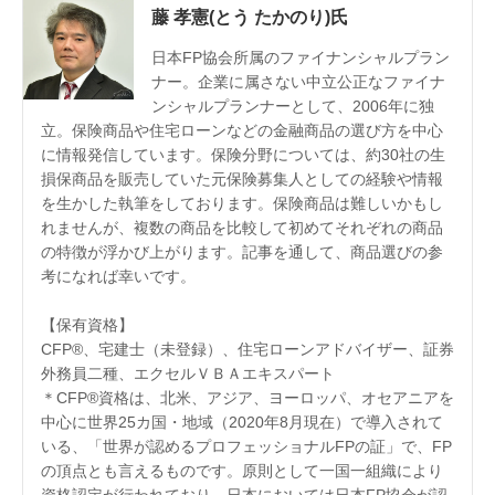
60代 男性（富山県）のSBI損保についての口コ
藤 孝憲(とう たかのり)氏
ミ
日本FP協会所属のファイナンシャルプラン
60代 男性（山梨県）のSBI損保についての口コ
ナー。企業に属さない中立公正なファイナ
ミ
ンシャルプランナーとして、2006年に独
50代 男性（東京都）のSBI損保についての口コ
立。保険商品や住宅ローンなどの金融商品の選び方を中心
ミ
に情報発信しています。保険分野については、約30社の生
損保商品を販売していた元保険募集人としての経験や情報
50代 男性（大阪府）のSBI損保についての口コ
を生かした執筆をしております。保険商品は難しいかもし
ミ
れませんが、複数の商品を比較して初めてそれぞれの商品
60代 男性（福島県）のSBI損保についての口コ
の特徴が浮かび上がります。記事を通して、商品選びの参
ミ
考になれば幸いです。
50代 男性（愛知県）のSBI損保についての口コ
【保有資格】
ミ
CFP®、宅建士（未登録）、住宅ローンアドバイザー、証券
外務員二種、エクセルＶＢＡエキスパート
60代 男性（滋賀県）のSBI損保についての口コ
＊CFP®資格は、北米、アジア、ヨーロッパ、オセアニアを
ミ
中心に世界25カ国・地域（2020年8月現在）で導入されて
40代 男性（千葉県）のSBI損保についての口コ
いる、「世界が認めるプロフェッショナルFPの証」で、FP
ミ
の頂点とも言えるものです。原則として一国一組織により