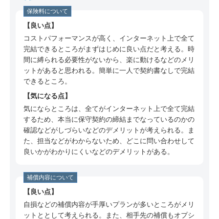
ミ
保険料について
60代 女性（石川県）のSBI損保についての口コ
良い点
ミ
コストパフォーマンスが高く、インターネット上で全て
50代 女性（千葉県）のSBI損保についての口コ
完結できるところがまずはじめに良い点だと考える。時
ミ
間に縛られる必要性がないから、楽に動けるなどのメリ
ットがあると思われる。簡単に一人で契約書なしで完結
40代 女性（東京都）のSBI損保についての口コ
できるところ。
ミ
気になる点
60代 女性（兵庫県）のSBI損保についての口コ
気にならところは、全てがインターネット上で全て完結
ミ
するため、本当に保守契約の締結までなっているのかの
50代 女性（秋田県）のSBI損保についての口コ
確認などがしづらいなどのデメリットが考えられる。ま
ミ
た、担当などがわからないため、どこに問い合わせして
良いかがわかりにくいなどのデメリットがある。
40代 女性（滋賀県）のSBI損保についての口コ
ミ
補償内容について
50代 女性（静岡県）のSBI損保についての口コ
良い点
ミ
自損などの補償内容が手厚いプランが多いところがメリ
40代 女性（茨城県）のSBI損保についての口コ
ットととして考えられる。また、相手先の補償もオプシ