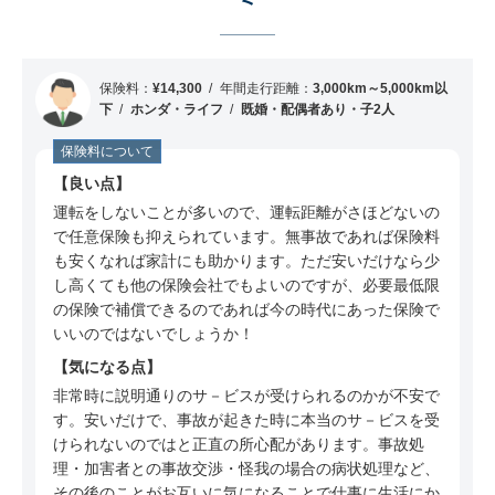
ミ
50代 男性（茨城県）のSBI損保についての口コ
ミ
保険料：
¥14,300
年間走行距離：
3,000km～5,000km以
40代 男性（埼玉県）のSBI損保についての口コ
下
ホンダ・ライフ
既婚・配偶者あり・子2人
ミ
保険料について
60代 男性（東京都）のSBI損保についての口コ
良い点
ミ
運転をしないことが多いので、運転距離がさほどないの
30代 男性（埼玉県）のSBI損保についての口コ
で任意保険も抑えられています。無事故であれば保険料
ミ
も安くなれば家計にも助かります。ただ安いだけなら少
し高くても他の保険会社でもよいのですが、必要最低限
40代 男性（千葉県）のSBI損保についての口コ
の保険で補償できるのであれば今の時代にあった保険で
ミ
いいのではないでしょうか！
60代 男性（大阪府）のSBI損保についての口コ
気になる点
ミ
非常時に説明通りのサ－ビスが受けられるのかが不安で
30代 女性（兵庫県）のSBI損保についての口コ
す。安いだけで、事故が起きた時に本当のサ－ビスを受
ミ
けられないのではと正直の所心配があります。事故処
理・加害者との事故交渉・怪我の場合の病状処理など、
50代 男性（愛媛県）のSBI損保についての口コ
その後のことがお互いに気になることで仕事に生活にか