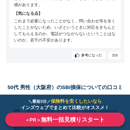
感があります。
気になる点
これまで必要になったことがなく、問い合わせ等を全く
したことがないため、いざというときに対応をきちんと
してもらえるのか、電話がつながらないということはな
いのか、若干の不安があります。
参考になった
358
50代 男性（大阪府）のSBI損保についての口コミ
保険料を安くしたいなら
＼最短3分／
インズウェブでまとめて比較がオススメ！
保険料：
¥35,000
年間走行距離：
3,000km～5,000km以
下
トヨタ・エスクァイア
既婚・配偶者あり・子4人
無料一括見積りスタート
＜PR＞
保険料について