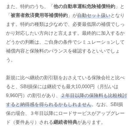
ミ
また、特約のうち、「
他の自動車運転危険補償特約
」と
50代 男性（東京都）のSBI損保についての口コ
「
被害者救済費用等補償特約
」が
自動セット扱い
となり
ミ
ます。特約の種類は少なめで、必要最低限の補償でしっ
50代 男性（千葉県）のSBI損保についての口コ
かり対応したい方向けと言えます。最終的に加入するか
ミ
どうかの判断は、ご自身の条件でシミュレーションして
50代 男性（東京都）のSBI損保についての口コ
ミ
補償内容と保険料のバランスを確認するといいでしょ
う。
40代 男性（愛知県）のSBI損保についての口コ
ミ
40代 男性（神奈川県）のSBI損保についての口
新規に比べ継続の割引額をおさえている保険会社と比べ
コミ
ると、SBI損保には継続でも最大10,000円（月払いは
50代 男性（埼玉県）のSBI損保についての口コ
9,960円）の割引があり、
２年目以降の保険料も比較検討
ミ
すると納得感を得られるかもしれません
。なお、SBI損
50代 男性（岐阜県）のSBI損保についての口コ
保の場合、３年目以降にロードサービスがアップグレー
ミ
ド（要件あり）される
継続者特典
があります。
40代 男性（栃木県）のSBI損保についての口コ