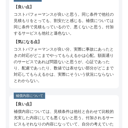
ミ
良い点
40代 男性（千葉県）のSBI損保についての口コ
コストパフォーマンスが良いと思う。同じ条件で他社の
ミ
見積もりをとっても、割安だと感じる。補償については
40代 男性（広島県）のSBI損保についての口コ
同じ条件で見積もっているので、悪くないと思う。付加
ミ
するサービスも他社と遜色ない。
気になる点
40代 男性（京都府）のSBI損保についての口コ
ミ
コストパフォーマンスが良い分、実際に事故にあったと
きの対応がどこまでやってもらえるかは心配。額面通り
30代 男性（東京都）のSBI損保についての口コ
のサービスであれば問題ないと思うが、心証であった
ミ
り、配慮であったり、数値では表せない部分がどこまで
対応してもらえるかは、実際にそういう状況にならない
30代 男性（東京都）のSBI損保についての口コ
とわからない。
ミ
60代 男性（福島県）のSBI損保についての口コ
補償内容について
ミ
良い点
50代 男性（静岡県）のSBI損保についての口コ
補償内容については、見積条件は他社と合わせて比較的
ミ
充実した内容にしても悪くないと思う。付加されるサー
60代 男性（埼玉県）のSBI損保についての口コ
ビスもそれなりの内容になっていて、自分の考えていた