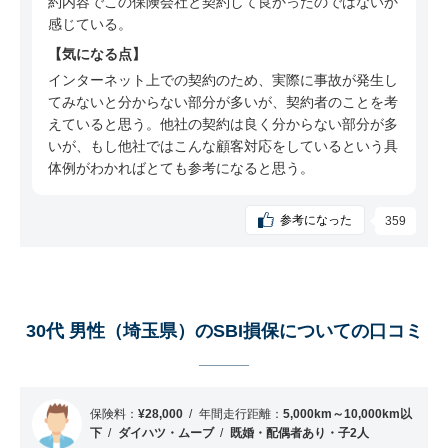
約内容でこの保険会社と契約して良かったのではないか
コミ
感じている。
50代 女性（埼玉県）のSBI損保についての口コ
気になる点
ミ
インターネット上での契約のため、実際に事故が発生し
40代 女性（福岡県）のSBI損保についての口コ
てみないと分からない部分が多いが、契約者のことを考
ミ
えていると思う。他社の契約は良く分からない部分が多
いが、もし他社ではこんな顧客対応をしているという具
30代 女性（大阪府）のSBI損保についての口コ
体例がわかればとても参考になると思う。
ミ
50代 女性（大阪府）のSBI損保についての口コ
参考になった
359
ミ
50代 女性（千葉県）のSBI損保についての口コ
ミ
40代 女性（福岡県）のSBI損保についての口コ
30代 男性（埼玉県）のSBI損保についての口コミ
ミ
60代 女性（千葉県）のSBI損保についての口コ
ミ
保険料：
¥28,000
年間走行距離：
5,000km～10,000km以
50代 女性（群馬県）のSBI損保についての口コ
下
ダイハツ・ムーブ
既婚・配偶者あり・子2人