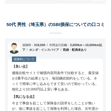
ミ
40代 男性（神奈川県）のSBI損保についての口
コミ
60代 男性（大阪府）のSBI損保についての口コ
50代 男性（埼玉県）のSBI損保についての口コミ
ミ
50代 男性（神奈川県）のSBI損保についての口
コミ
保険料：
¥18,000
年間走行距離：
5,000km～10,000km以
下
ホンダ・インスパイア
既婚・配偶者あり
60代 男性（大阪府）のSBI損保についての口コ
ミ
保険料について
40代 男性（和歌山県）のSBI損保についての口
良い点
コミ
価格比較サイトで補償内容同条件で比較すると、最安値
か2番手位の結果となり、毎回継続契約をしている。ネ
50代 男性（東京都）のSBI損保についての口コ
ットで簡単に申し込みもできて安いので助かっている。
ミ
他社より10,000円以上安い事もある。
50代 男性（神奈川県）のSBI損保についての口
気になる点
コミ
今まで事故を起こして保険金の請求をしたことが無い
40代 男性（茨城県）のSBI損保についての口コ
が、仮に事故を起こして保険を利用した場合、次年度か