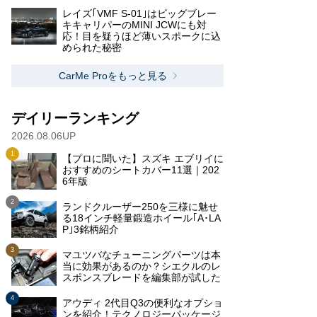
レイズ｢VMF S-01｣はビッグブレー
キキャリパーのMINI JCWにも対
応！目を疑うほど薄いスポークに込
められた秘密
CarMe Proをもっと見る
デイリーランキング
2026.08.06UP
【プロに聞いた】スズキ エブリイに
おすすめのシートカバー11選｜202
6年版
ランドクルーザー250を三様に魅せ
る18インチ軽量鍛造ホイール｢A･LA
P｣3銘柄紹介
マユツバなチューニングパーツは本
当に効果があるのか？シエクルのレ
スポンスブレードを編集部が試した
アウディ 2代目Q3の便利なオプショ
ンを紹介！テクノロジーパッケージ