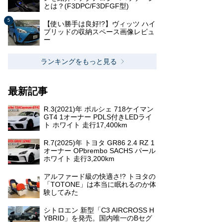
とは？(F3DPC/F3DFGF型)
【使い勝手は良好!?】ヴィッツ ハイ
ブリッドの収納スペース画像レビュ
ー
ランキングをもっと見る
最新記事
R.3(2021)年 ポルシェ 718ケイマン
GT4 1オーナー PDLS付きLEDライ
ト ホワイト 走行17,400km
R.7(2025)年 トヨタ GR86 2.4 RZ 1
オーナー OPbrembo SACHS パール
ホワイト 走行3,200km
アルファード級の快適さ!? トヨタの
「TOTONE」は本当に眠れるのか体
験してみた
シトロエン 新型「C3 AIRCROSS H
YBRID」を発売。国内唯一のBセグ