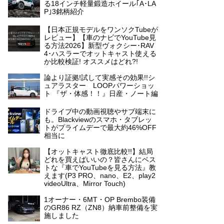
る18インチ軽量鍛造ホイール｢A･LA
P｣3銘柄紹介
【日本正規モデルをワンソクTubeが
レビュー】【車のナビでYouTube見
る方法2026】新型ヴォクシー･RAV
4･ハスラーでオットキャスト使える
か比較検証! オススメはどれ?!
論より証拠!試して実感その効果!!シ
ュアラスター LOOPパワーショッ
ト 『ザ・体感！！』日産・ノート編
ドライブ中の動画視聴やサブ端末に
も。Blackviewのスマホ・タブレッ
トがプライムデーで最大約46%OFF
相当に
【オットキャスト徹底比較!!】結局
どれを買えばいいの？皆さんにベス
トな『車でYouTubeを見る方法』教
えます(P3 PRO、nano、E2、play2
videoUltra、Mirror Touch)
1オーナー・6MT・OP Brembo装備
のGR86 RZ（ZN8）納車前整備を実
施しました