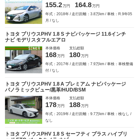
155.2
164.8
万円
万円
年式：2018年
走行距離：3.8万km
車検：R.9年05
月
なし
トヨタ プリウスPHV 1.8 S ナビパッケージ 11.6インチ
ナビ モデリスタフルエアロ
本体価格
支払総額
168
180
万円
万円
年式：2017年
走行距離：7.9万km
車検：車検整備
付
なし
トヨタ プリウスPHV 1.8 A プレミアム ナビパッケージ
パノラミックビュー/黒革/HUD/BSM
本体価格
支払総額
178
188
万円
万円
年式：2019年
走行距離：9.7万km
車検：検なし
なし
トヨタ プリウスPHV 1.8 S セーフティ プラス ハイブリ