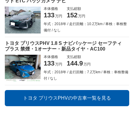
ッド ETC バックカメラ ナビ
本体価格
支払総額
133
152
万円
万円
年式：2018年
走行距離：10.2万km
車検：車検整
備付
なし
トヨタ プリウスPHV 1.8 S ナビパッケージ セーフティ
プラス 禁煙・1オーナー・新品タイヤ・AC100
本体価格
支払総額
133
144.9
万円
万円
年式：2018年
走行距離：7.2万km
車検：車検整備
付
なし
トヨタ プリウスPHVの中古車一覧を見る