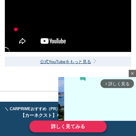
公式YouTubeをもっと見る
close
詳しく見る
arrow_forward_ios
＼ CARPRIMEおすすめ（PR） ／
ディーラーで手放すのはもったいない！
【カーネクスト】ならどんなクルマも高価買取
詳しく見てみる