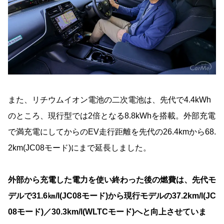
また、リチウムイオン電池の二次電池は、先代で4.4kWh
のところ、現行型では2倍となる8.8kWhを搭載。外部充電
で満充電にしてからのEV走行距離を先代の26.4kmから68.
2km(JC08モード)にまで延長しました。
外部から充電した電力を使い終わった後の燃費は、先代モ
デルで31.6㎞/l(JC08モード)から現行モデルの37.2km/l(JC
08モード)／30.3km/l(WLTCモード)へと向上させていま