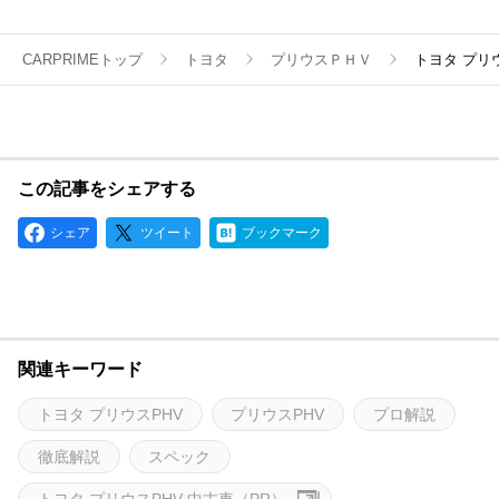
CARPRIMEトップ
トヨタ
プリウスＰＨＶ
トヨタ プリ
この記事をシェアする
シェア
ツイート
ブックマーク
関連キーワード
トヨタ プリウスPHV
プリウスPHV
プロ解説
徹底解説
スペック
トヨタ プリウスPHV 中古車（PR）