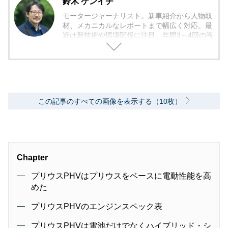
鈴木 ケンイチ
モータージャーナリスト。新車紹介から人物取
材、メカニカルなレポートまで幅広く対応。最
近は新技術や環境関係に注目。年間3～4回の海
外モーターショー取材を実施。レース経験あ
り。毎月1回のSA/PAの食べ歩き取材を10年ほ
ど継続中。日本自動車ジャーナリスト協会（AJ
AJ）会員 自動車技術会会員 環境社会検定試
験（ECO検定）
この記事のすべての画像を表示する（10枚）
Chapter
プリウスPHVはプリウスをベースに電動性能を高
めた
プリウスPHVのエンジンスペック表
プリウスPHVは電池だけでなくハイブリッド・シ