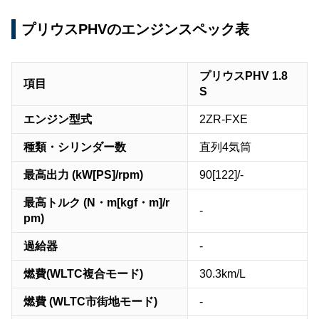
プリウスPHVのエンジンスペック表
プリウスPHV 1.8
項目
S
エンジン型式
2ZR-FXE
種類・シリンダー数
直列4気筒
最高出力 (kW[PS]/rpm)
90[122]/-
最高トルク (N・m[kgf・m]/r
-
pm)
過給器
-
燃費(WLTC複合モード)
30.3km/L
燃費 (WLTC市街地モード)
-