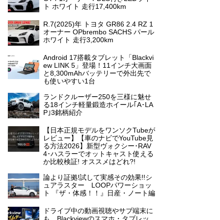
ト ホワイト 走行17,400km
R.7(2025)年 トヨタ GR86 2.4 RZ 1
オーナー OPbrembo SACHS パール
ホワイト 走行3,200km
Android 17搭載タブレット「Blackvi
ew LINK 5」登場！11インチ大画面
と8,300mAhバッテリーで外出先で
も使いやすい1台
ランドクルーザー250を三様に魅せ
る18インチ軽量鍛造ホイール｢A･LA
P｣3銘柄紹介
【日本正規モデルをワンソクTubeが
レビュー】【車のナビでYouTube見
る方法2026】新型ヴォクシー･RAV
4･ハスラーでオットキャスト使える
か比較検証! オススメはどれ?!
論より証拠!試して実感その効果!!シ
ュアラスター LOOPパワーショッ
ト 『ザ・体感！！』日産・ノート編
ドライブ中の動画視聴やサブ端末に
も。Blackviewのスマホ・タブレッ