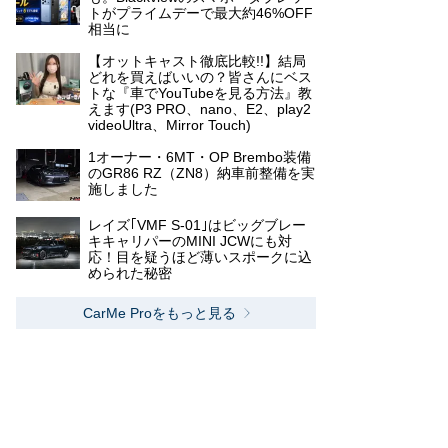
トがプライムデーで最大約46%OFF
相当に
【オットキャスト徹底比較!!】結局
どれを買えばいいの？皆さんにベス
トな『車でYouTubeを見る方法』教
えます(P3 PRO、nano、E2、play2
videoUltra、Mirror Touch)
1オーナー・6MT・OP Brembo装備
のGR86 RZ（ZN8）納車前整備を実
施しました
レイズ｢VMF S-01｣はビッグブレー
キキャリパーのMINI JCWにも対
応！目を疑うほど薄いスポークに込
められた秘密
CarMe Proをもっと見る