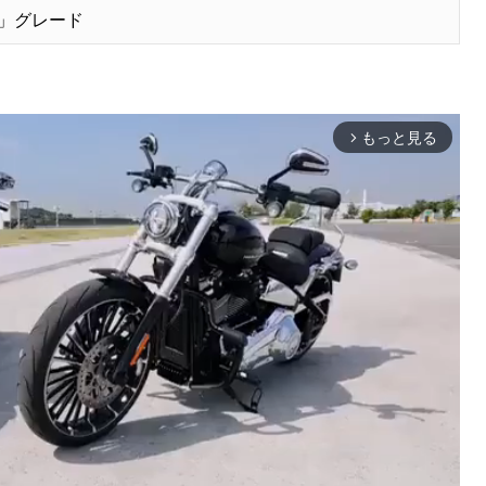
”」グレード
もっと見る
arrow_forward_ios