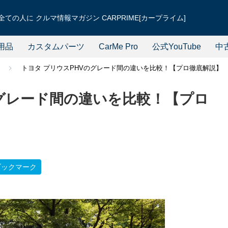
ての人に クルマ情報マガジン CARPRIME[カープライム]
用品
カスタムパーツ
CarMe Pro
公式YouTube
中
Ｖ
トヨタ プリウスPHVのグレード間の違いを比較！【プロ徹底解説】
のグレード間の違いを比較！【プロ
ブックマーク