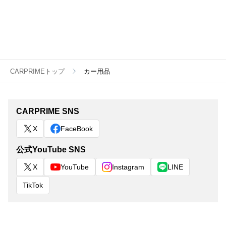
CARPRIMEトップ
カー用品
CARPRIME SNS
X
FaceBook
公式YouTube SNS
X
YouTube
Instagram
LINE
TikTok