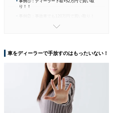
事例①：ディーラー下取+52万円で買い取
り！！
事例②：事故車でも120万円で買い取り！
事例③：22万キロ走行でも8.5万円で買い取
り！
カーネクストはなぜ高価買取ができるのか？
在庫リスクを抱えない仕組み
車をディーラーで手放すのはもったいない！
豊富な直売ルート
海外への販売ルートも
カーネクストを利用する流れ
無料査定の依頼
査定に納得したら買取依頼
車の引き取り