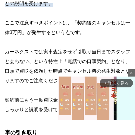
どの説明を受けます。
ここで注意すべきポイントは、「契約後のキャンセルは一
律3万円」が発生するという点です。
カーネクストでは実車査定をせず引取り当日までスタッフ
と会わない、という特性上「電話での口頭契約」となり、
口頭で買取を依頼した時点でキャンセル料の発生対象とな
close
りますのでご注意ください。
詳しく見る
arrow_forward_ios
契約前にもう一度買取金額や引取り方法について確認し、
しっかりと説明を受けてから買取を依頼しましょう。
車の引き取り