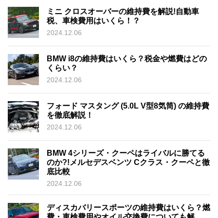
ミニ クロスオーバーの維持費を解説!自動車
税、車検費用はいくら！？
2024.12.06
BMW i8の維持費はいくら？税金や燃費はどの
くらい？
2024.12.06
フォード マスタング (5.0L V型8気筒) の維持費
を徹底解説！
2024.12.06
BMW 4シリーズ・クーペはライバルに勝てる
のか?!メルセデスベンツ Cクラス・クーペと徹
底比較
2024.12.06
ディスカバリースポーツの維持費はいくら？燃
費・車検費用やオイル交換費についても解