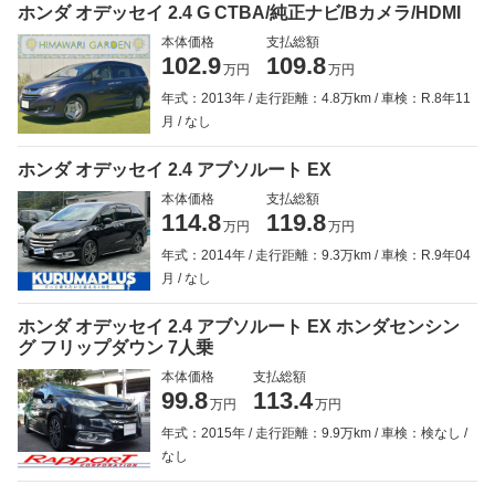
ホンダ オデッセイ 2.4 G CTBA/純正ナビ/Bカメラ/HDMI
本体価格
支払総額
102.9
109.8
万円
万円
年式：2013年
走行距離：4.8万km
車検：R.8年11
月
なし
ホンダ オデッセイ 2.4 アブソルート EX
本体価格
支払総額
114.8
119.8
万円
万円
年式：2014年
走行距離：9.3万km
車検：R.9年04
月
なし
ホンダ オデッセイ 2.4 アブソルート EX ホンダセンシン
グ フリップダウン 7人乗
本体価格
支払総額
99.8
113.4
万円
万円
年式：2015年
走行距離：9.9万km
車検：検なし
なし