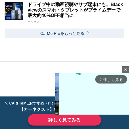
ドライブ中の動画視聴やサブ端末にも。Black
viewのスマホ・タブレットがプライムデーで
最大約46%OFF相当に
エンタメ
CarMe Proをもっと見る
close
詳しく見る
arrow_forward_ios
＼ CARPRIMEおすすめ（PR） ／
ディーラーで手放すのはもったいない！
【カーネクスト】ならどんなクルマも高価買取
詳しく見てみる