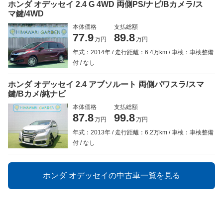
ホンダ オデッセイ 2.4 G 4WD 両側PS/ナビ/Bカメラ/ス
マ鍵/4WD
本体価格
支払総額
77.9
89.8
万円
万円
年式：2014年
走行距離：6.4万km
車検：車検整備
付
なし
ホンダ オデッセイ 2.4 アブソルート 両側パワスラ/スマ
鍵/Bカメ/純ナビ
本体価格
支払総額
87.8
99.8
万円
万円
年式：2013年
走行距離：6.2万km
車検：車検整備
付
なし
ホンダ オデッセイの中古車一覧を見る