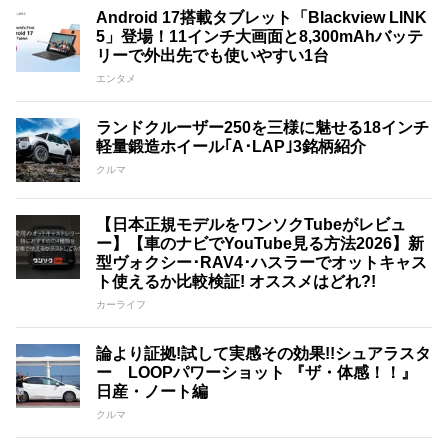
Android 17搭載タブレット「Blackview LINK
5」登場！11インチ大画面と8,300mAhバッテ
リーで外出先でも使いやすい1台
エンタメ
ランドクルーザー250を三様に魅せる18インチ
軽量鍛造ホイール｢A･LAP｣3銘柄紹介
クルマ
【日本正規モデルをワンソクTubeがレビュ
ー】【車のナビでYouTube見る方法2026】新
型ヴォクシー･RAV4･ハスラーでオットキャス
ト使えるか比較検証! オススメはどれ?!
カーライフ
論より証拠!試して実感その効果!!シュアラスタ
ー LOOPパワーショット 『ザ・体感！！』
日産・ノート編
クルマ