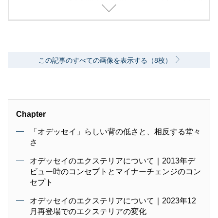
外モーターショー取材を実施。レース経験あ
り。毎月1回のSA/PAの食べ歩き取材を10年ほ
ど継続中。日本自動車ジャーナリスト協会（AJ
AJ）会員 自動車技術会会員 環境社会検定試
験（ECO検定）
この記事のすべての画像を表示する（8枚）
Chapter
「オデッセイ」らしい背の低さと、相反する堂々
さ
オデッセイのエクステリアについて｜2013年デ
ビュー時のコンセプトとマイナーチェンジのコン
セプト
オデッセイのエクステリアについて｜2023年12
月再登場でのエクステリアの変化