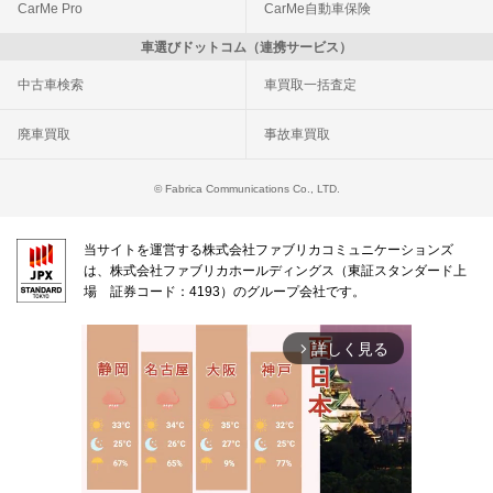
CarMe Pro
CarMe自動車保険
車選びドットコム（連携サービス）
中古車検索
車買取一括査定
廃車買取
事故車買取
© Fabrica Communications Co., LTD.
当サイトを運営する株式会社ファブリカコミュニケーションズ
は、株式会社ファブリカホールディングス（東証スタンダード上
場 証券コード：4193）のグループ会社です。
詳しく見る
arrow_forward_ios