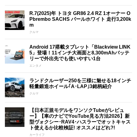
R.7(2025)年 トヨタ GR86 2.4 RZ 1オーナー O
Pbrembo SACHS パールホワイト 走行3,200k
m
クルマ
Android 17搭載タブレット「Blackview LINK
5」登場！11インチ大画面と8,300mAhバッテ
リーで外出先でも使いやすい1台
エンタメ
ランドクルーザー250を三様に魅せる18インチ
軽量鍛造ホイール｢A･LAP｣3銘柄紹介
クルマ
【日本正規モデルをワンソクTubeがレビュ
ー】【車のナビでYouTube見る方法2026】新
型ヴォクシー･RAV4･ハスラーでオットキャス
ト使えるか比較検証! オススメはどれ?!
カーライフ