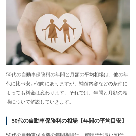
運転者の年齢条件〜26歳以上だと自動車保険
料は安い
運転者の範囲〜範囲を絞ると自動車保険料は安
くなる
等級制度〜等級が上がると割引率がアップ
補償内容・割引〜補償内容で変わる自動車保険
料
免許証の色〜ゴールド免許は割引になる
50代の自動車保険料の年間と月額の平均相場は、他の年
50代が自動車保険料を安く抑える方法
代に比べ安い傾向にありますが、補償内容などの条件に
運転者の範囲をできる限り絞り込む
よっても料金は変わります。それでは、年間と月額の相
車両保険を中心に補償内容を見直す
場について解説していきます。
重複している補償内容がないか確認する
お得な割引サービスをできるだけ活用する
50代の自動車保険料の相場【年間の平均目安】
ダイレクト型自動車保険に加入する
50代の自動車保険料の年間相場は、運転歴が長い50代