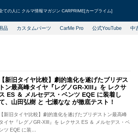
ての人に クルマ情報マガジン CARPRIME[カープライム]
用品
カスタムパーツ
CarMe Pro
公式YouTube
中
【新旧タイヤ比較】劇的進化を遂げたブリヂス
トン最高峰タイヤ『レグノGR-XIII』を レクサ
ス ES ＆ メルセデス・ベンツ EQE に装着し
て、山田弘樹 と 七瀬なな が徹底テスト！
【新旧タイヤ比較】劇的進化を遂げたブリヂストン最高峰
タイヤ『レグノGR-XIII』を レクサス ES ＆ メルセデス・ベ
ンツ EQE に装…