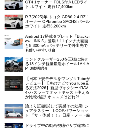
GT4 1オーナー PDLS付きLEDライ
ト ホワイト 走行17,400km
R.7(2025)年 トヨタ GR86 2.4 RZ 1
オーナー OPbrembo SACHS パール
ホワイト 走行3,200km
Android 17搭載タブレット「Blackvi
ew LINK 5」登場！11インチ大画面
と8,300mAhバッテリーで外出先で
も使いやすい1台
ランドクルーザー250を三様に魅せ
る18インチ軽量鍛造ホイール｢A･LA
P｣3銘柄紹介
【日本正規モデルをワンソクTubeが
レビュー】【車のナビでYouTube見
る方法2026】新型ヴォクシー･RAV
4･ハスラーでオットキャスト使える
か比較検証! オススメはどれ?!
論より証拠!試して実感その効果!!シ
ュアラスター LOOPパワーショッ
ト 『ザ・体感！！』日産・ノート編
ドライブ中の動画視聴やサブ端末に