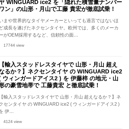
ヤ WINGUARD ice2 を「隠れた積雪量ナンバー
ワン」の山形・月山で工藤 貴宏が徹底試乗！
いまや世界的なタイヤメーカーといっても過言ではないほ
ど成長を遂げたネクセンタイヤ。欧州では、多くのメーカ
ーがOEM採用するなど、信頼性の面…
17744 view
【輸入スタッドレスタイヤで 山形・月山 超え
なるか？】ネクセンタイヤ の WINGUARD ice2
( ウィンガードアイス2 ) を 伊藤梓 の地元・山
形の豪雪地帯で 工藤貴宏 と徹底試乗！
【輸入スタッドレスタイヤで 山形・月山 超えなるか？】ネ
クセンタイヤ の WINGUARD ice2 ( ウィンガードアイス2 )
を 伊…
4124 view