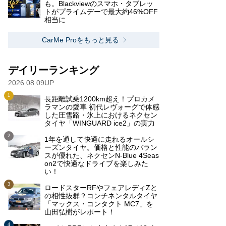
も。Blackviewのスマホ・タブレッ
トがプライムデーで最大約46%OFF
相当に
CarMe Proをもっと見る
デイリーランキング
2026.08.09UP
長距離試乗1200km超え！プロカメ
ラマンの愛車 初代レヴォーグで体感
した圧雪路・氷上におけるネクセン
タイヤ「WINGUARD ice2」の実力
1年を通して快適に走れるオールシ
ーズンタイヤ。価格と性能のバラン
スが優れた、ネクセンN-Blue 4Seas
on2で快適なドライブを楽しみた
い！
ロードスターRFやフェアレディZと
の相性抜群？コンチネンタルタイヤ
「マックス・コンタクト MC7」を
山田弘樹がレポート！