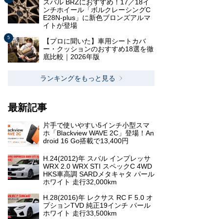
スバル BRZにおすすめ！17／18イ
ンチホイール「ボルクレーシングC
E28N-plus」に新色ブロンズアルマ
イトが登場
【プロに聞いた】車用シートカバ
ー・クッションのおすすめ18選を徹
底比較｜2026年版
ランキングをもっと見る
最新記事
片手で使いやすい5インチ小型スマ
ホ「Blackview WAVE 2C」登場！An
droid 16 Go搭載で13,400円
H.24(2012)年 スバル インプレッサ
WRX 2.0 WRX STI スペックC 4WD
HKS車高調 SARDメタキャタ パール
ホワイト 走行32,000km
H.28(2016)年 レクサス RC F 5.0 オ
プションTVD 純正19インチ パール
ホワイト 走行33,500km