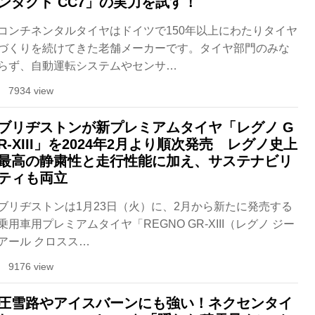
ンタクト CC7」の実力を試す！
コンチネンタルタイヤはドイツで150年以上にわたりタイヤ
づくりを続けてきた老舗メーカーです。タイヤ部門のみな
らず、自動運転システムやセンサ…
7934 view
ブリヂストンが新プレミアムタイヤ「レグノ G
R-XIII」を2024年2月より順次発売 レグノ史上
最高の静粛性と走行性能に加え、サステナビリ
ティも両立
ブリヂストンは1月23日（火）に、2月から新たに発売する
乗用車用プレミアムタイヤ「REGNO GR-XIII（レグノ ジー
アール クロスス…
9176 view
圧雪路やアイスバーンにも強い！ネクセンタイ