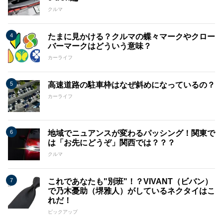
クルマ
たまに見かける？クルマの蝶々マークやクロー
バーマークはどういう意味？
カーライフ
高速道路の駐車枠はなぜ斜めになっているの？
カーライフ
地域でニュアンスが変わるパッシング！関東で
は「お先にどうぞ」関西では？？？
クルマ
これであなたも"別班"！？VIVANT（ビバン）
で乃木憂助（堺雅人）がしているネクタイはこ
れだ！
ピックアップ