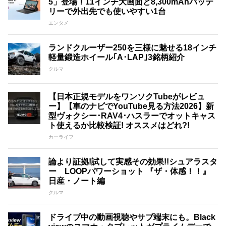
5」登場！11インチ大画面と8,300mAhバッテ
リーで外出先でも使いやすい1台
エンタメ
ランドクルーザー250を三様に魅せる18インチ
軽量鍛造ホイール｢A･LAP｣3銘柄紹介
クルマ
【日本正規モデルをワンソクTubeがレビュ
ー】【車のナビでYouTube見る方法2026】新
型ヴォクシー･RAV4･ハスラーでオットキャス
ト使えるか比較検証! オススメはどれ?!
カーライフ
論より証拠!試して実感その効果!!シュアラスタ
ー LOOPパワーショット 『ザ・体感！！』
日産・ノート編
クルマ
ドライブ中の動画視聴やサブ端末にも。Black