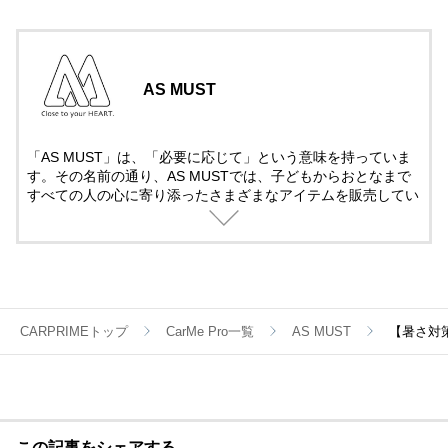
AS MUST
「AS MUST」は、「必要に応じて」という意味を持っていま
す。その名前の通り、AS MUSTでは、子どもからおとなまで
すべての人の心に寄り添ったさまざまなアイテムを販売してい
ます。今後も、みなさまの好奇心を満たす、魅力あふれる商品
を展開していきます。
CARPRIMEトップ
CarMe Pro一覧
AS MUST
【暑さ対
この記事をシェアする