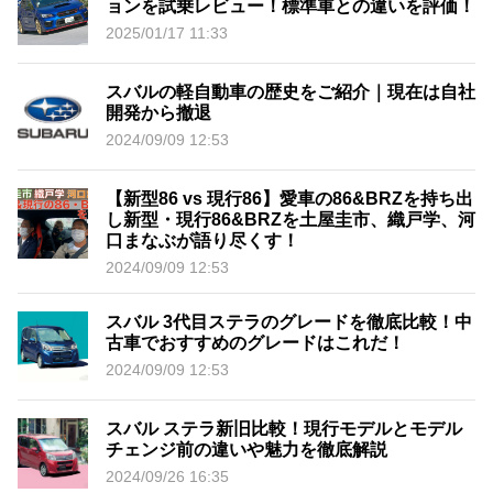
ョンを試乗レビュー！標準車との違いを評価！
2025/01/17 11:33
スバルの軽自動車の歴史をご紹介｜現在は自社
開発から撤退
2024/09/09 12:53
【新型86 vs 現行86】愛車の86&BRZを持ち出
し新型・現行86&BRZを土屋圭市、織戸学、河
口まなぶが語り尽くす！
2024/09/09 12:53
スバル 3代目ステラのグレードを徹底比較！中
古車でおすすめのグレードはこれだ！
2024/09/09 12:53
スバル ステラ新旧比較！現行モデルとモデル
チェンジ前の違いや魅力を徹底解説
2024/09/26 16:35