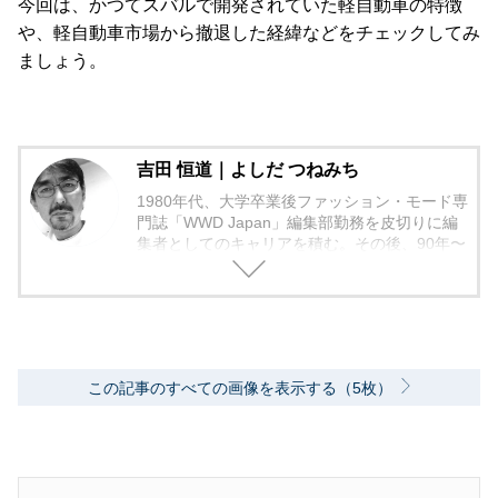
今回は、かつてスバルで開発されていた軽自動車の特徴
や、軽自動車市場から撤退した経緯などをチェックしてみ
ましょう。
吉田 恒道｜よしだ つねみち
1980年代、大学卒業後ファッション・モード専
門誌「WWD Japan」編集部勤務を皮切りに編
集者としてのキャリアを積む。その後、90年〜
2000年代、中堅出版社ダイヤモンド社の自動車
専門誌・副編集長に就く。以降、男性ライフス
タイル誌「Straight’」（扶桑社）など複数の男
性誌編集長を歴任し独立、フリーランスのエデ
ィターに、現職。著書に「シングルモルトの愉
しみ方」（学習研究社）がある。
この記事のすべての画像を表示する（5枚）