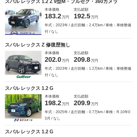
スバル レックス 1.2 Z 9型M・フルセグ・360カメラ
本体価格
支払総額
183.2
192.5
万円
万円
年式：2023年
走行距離：2.4万km
車検：車検整備
付
なし
スバル レックス Z 修復歴無し
本体価格
支払総額
202.0
209.8
万円
万円
年式：2023年
走行距離：1.2万km
車検：車検整備
付
なし
スバル レックス 1.2 G
本体価格
支払総額
198.2
209.9
万円
万円
年式：2025年
走行距離：0.7万km
車検：R.10年0
3月
なし
スバル レックス 1.2 G