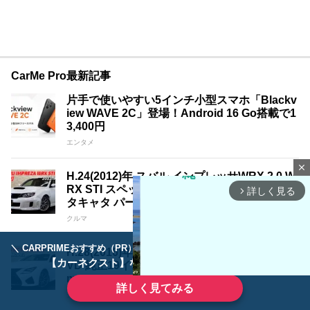
CarMe Pro最新記事
片手で使いやすい5インチ小型スマホ「Blackv
iew WAVE 2C」登場！Android 16 Go搭載で1
3,400円
エンタメ
close
H.24(2012)年 スバル インプレッサWRX 2.0 W
RX STI スペックC 4WD HKS車高調 SARDメ
詳しく見る
arrow_forward_ios
タキャタ パールホワイト 走行32,000km
クルマ
＼ CARPRIMEおすすめ（PR） ／
ディーラーで手放すのはもったいない！
H.28(2016)年 レクサス RC F 5.0 オプションT
【カーネクスト】ならどんなクルマも高価買取
VD 純正19インチ パールホワイト 走行33,500k
m
詳しく見てみる
クルマ