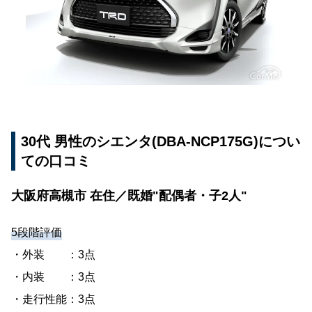
口コミ
岐阜県美濃加茂市 在住／既婚"配偶者・子2人"
20代 女性のシエンタ(DBA-NSP170G)についての
口コミ
兵庫県揖保郡太子町 在住／既婚"配偶者"
40代 男性のシエンタ(DAA-NHP170G)についての
30代 男性のシエンタ(DBA-NCP175G)につい
口コミ
ての口コミ
東京都町田市 在住／既婚"配偶者・子2人"
大阪府高槻市 在住／既婚"配偶者・子2人"
20代 男性のシエンタ(DBA-NCP81G)についての
口コミ
5段階評価
秋田県由利本荘市 在住／既婚"配偶者"
・外装 ：3点
・内装 ：3点
・走行性能：3点