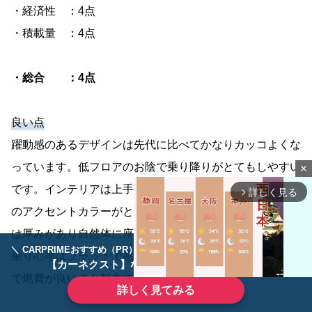
・経済性 ：4点
・積載量 ：4点
・総合 ：4点
良い点
躍動感のあるデザインは先代に比べてかなりカッコよくな
っています。低フロアのお陰で乗り降りがとてもしやすい
close
です。インテリアは上手くまとめられていて、オレンジ色
詳しく見る
arrow_forward_ios
のアクセントカラーがとても洒落ています。サードシート
は厚みがあり自然体に座れるので長距離でも疲れません。
＼ CARPRIMEおすすめ（PR） ／
ディーラーで手放すのはもったいない！
乗り心地はフラットで悪路でも快適に走行出来ます。静か
【カーネクスト】ならどんなクルマも高価買取
で燃費が良いのも魅力です。
詳しく見てみる