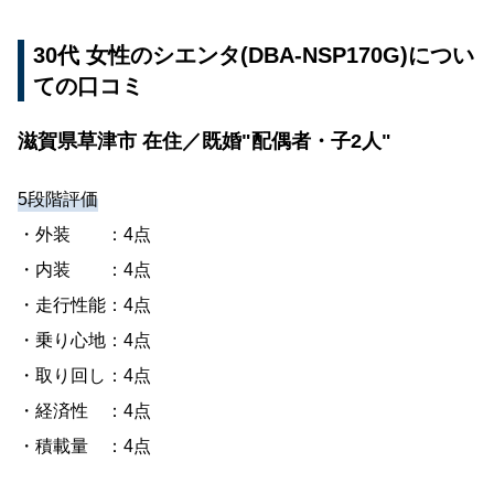
30代 女性のシエンタ(DBA-NSP170G)につい
ての口コミ
滋賀県草津市 在住／既婚"配偶者・子2人"
5段階評価
・外装 ：4点
・内装 ：4点
・走行性能：4点
・乗り心地：4点
・取り回し：4点
・経済性 ：4点
・積載量 ：4点