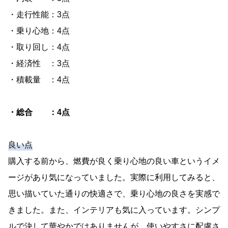
30代 男性のアクア(DAA-NHP10)についての口コ
・走行性能：3点
ミ
・乗り心地：4点
兵庫県三田市 在住／既婚"配偶者・子(1人)"
・取り回し：4点
40代 男性のアクア(DAA-NHP10)についての口コ
・経済性 ：3点
ミ
・積載量 ：4点
埼玉県川口市 在住／未婚"単身"
20代 女性のアクア(DAA-NHP10)についての口コ
・総合 ：4点
ミ
東京都大田区 在住／未婚"親(計3人)"
良い点
購入する前から、燃費が良く乗り心地の良い車というイメ
ージがあり気になっていました。実際に利用してみると、
思い描いていた通りの快適さで、乗り心地の良さを実感で
きました。また、インテリアも気に入っています。シンプ
ルで決して華やかではありませんが、使いやすさに配慮さ