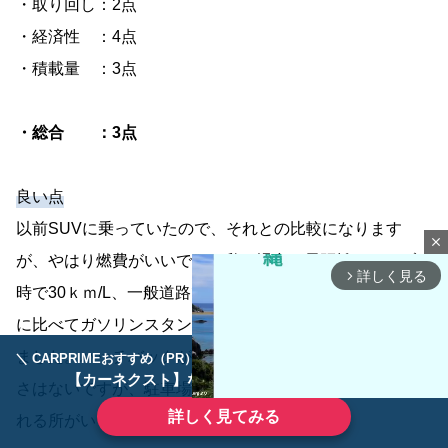
・取り回し：2点
・経済性 ：4点
・積載量 ：3点
・総合 ：3点
良い点
以前SUVに乗っていたので、それとの比較になります
close
が、やはり燃費がいいです。私の場合、長距離ドライブの
詳しく見る
arrow_forward_ios
時で30ｋｍ/L、一般道路で21ｋｍ/Lほど走ります。前の車
に比べてガソリンスタンドに行く頻度が半分くらいになり
ました。ハッチバックが横に大きく、縦が小さめなので高
＼ CARPRIMEおすすめ（PR） ／
ディーラーで手放すのはもったいない！
【カーネクスト】ならどんなクルマも高価買取
さはないですが、駐車場が狭くてもハッチバックを開けら
詳しく見てみる
れる所がいいです。