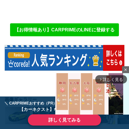
【お得情報あり】CARPRIMEのLINEに登録する
close
詳しく見る
arrow_forward_ios
画像ギャラリー
＼ CARPRIMEおすすめ（PR） ／
ディーラーで手放すのはもったいない！
【カーネクスト】ならどんなクルマも高価買取
詳しく見てみる