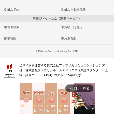
CarMe Pro
CarMe自動車保険
車選びドットコム（連携サービス）
中古車検索
車買取一括査定
廃車買取
事故車買取
© Fabrica Communications Co., LTD.
当サイトを運営する株式会社ファブリカコミュニケーションズ
は、株式会社ファブリカホールディングス（東証スタンダード上
場 証券コード：4193）のグループ会社です。
詳しく見る
arrow_forward_ios