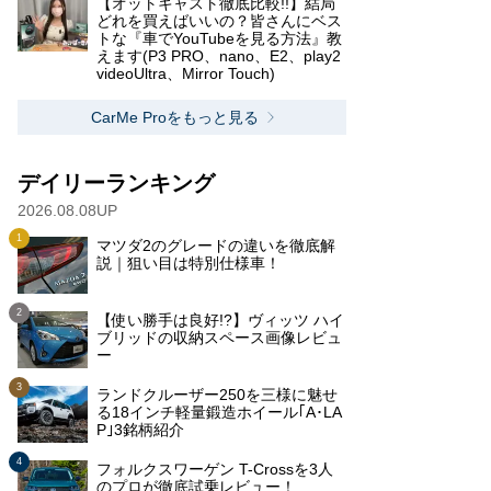
【オットキャスト徹底比較!!】結局
どれを買えばいいの？皆さんにベス
トな『車でYouTubeを見る方法』教
えます(P3 PRO、nano、E2、play2
videoUltra、Mirror Touch)
CarMe Proをもっと見る
デイリーランキング
2026.08.08UP
マツダ2のグレードの違いを徹底解
説｜狙い目は特別仕様車！
【使い勝手は良好!?】ヴィッツ ハイ
ブリッドの収納スペース画像レビュ
ー
ランドクルーザー250を三様に魅せ
る18インチ軽量鍛造ホイール｢A･LA
P｣3銘柄紹介
フォルクスワーゲン T-Crossを3人
のプロが徹底試乗レビュー！