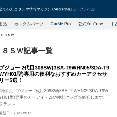
ての人に クルマ情報マガジン CARPRIME[カープライム]
用品
カスタムパーツ
CarMe Pro
公式YouTube
中
３０８ＳＷ
０８ＳＷ記事一覧
プジョー 2代目308SW(3BA-T9WHN05/3DA-T9
WYH01型)専用の便利なおすすめカーアクセサ
リー5選！
今回は、プジョー 2代目308SW(3BA-T9WHN05/3DA-T9W
YH01型)専用のカーアイテムや便利グッズを紹介します。
フランス…
更新日：2024.09.09