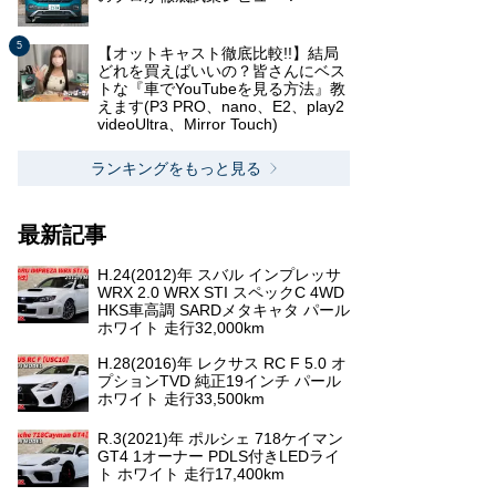
【オットキャスト徹底比較!!】結局
どれを買えばいいの？皆さんにベス
トな『車でYouTubeを見る方法』教
えます(P3 PRO、nano、E2、play2
videoUltra、Mirror Touch)
ランキングをもっと見る
最新記事
H.24(2012)年 スバル インプレッサ
WRX 2.0 WRX STI スペックC 4WD
HKS車高調 SARDメタキャタ パール
ホワイト 走行32,000km
H.28(2016)年 レクサス RC F 5.0 オ
プションTVD 純正19インチ パール
ホワイト 走行33,500km
R.3(2021)年 ポルシェ 718ケイマン
GT4 1オーナー PDLS付きLEDライ
ト ホワイト 走行17,400km