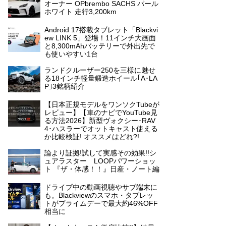
オーナー OPbrembo SACHS パール
ホワイト 走行3,200km
Android 17搭載タブレット「Blackvi
ew LINK 5」登場！11インチ大画面
と8,300mAhバッテリーで外出先で
も使いやすい1台
ランドクルーザー250を三様に魅せ
る18インチ軽量鍛造ホイール｢A･LA
P｣3銘柄紹介
【日本正規モデルをワンソクTubeが
レビュー】【車のナビでYouTube見
る方法2026】新型ヴォクシー･RAV
4･ハスラーでオットキャスト使える
か比較検証! オススメはどれ?!
論より証拠!試して実感その効果!!シ
ュアラスター LOOPパワーショッ
ト 『ザ・体感！！』日産・ノート編
ドライブ中の動画視聴やサブ端末に
も。Blackviewのスマホ・タブレッ
トがプライムデーで最大約46%OFF
相当に