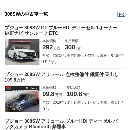
308SWの中古車一覧
PR
プジョー 308SW GT ブルーHDi ディーゼル 1オーナー
純正ナビ サンルーフ ETC
本体価格
支払総額
292
300
万円
万円
年式：2023年
走行距離：3.6万km
車検：R.10年0
1月
なし
プジョー 308SW アリュール 点検整備付 保証付 乗出し
109.8万円
本体価格
支払総額
99.8
109.8
万円
万円
年式：2016年
走行距離：6.1万km
車検：検なし
なし
プジョー 308SW アリュール ブルーHDi ディーゼル バ
ックカメラ Bluetooth 禁煙車