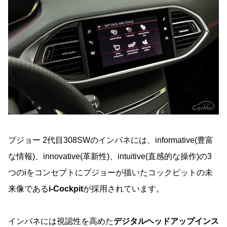
プジョー 2代目308SWのインパネには、informative(豊富
な情報)、innovative(革新性)、intuitive(直感的な操作)の3
つのiをコンセプトにプジョーが描いたコックピットの未
来像である
i-Cockpit
が採用されています。
インパネには視認性を高めた
デジタルヘッドアップインス