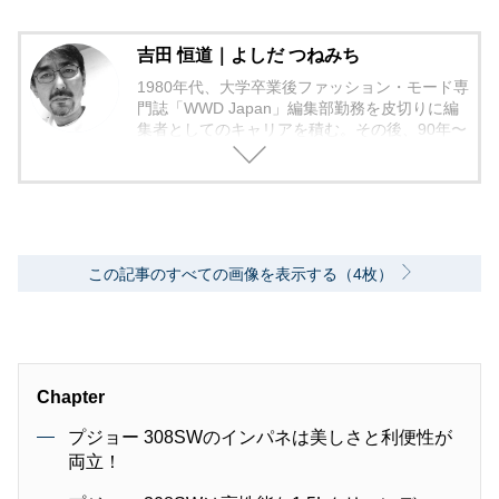
吉田 恒道｜よしだ つねみち
1980年代、大学卒業後ファッション・モード専
門誌「WWD Japan」編集部勤務を皮切りに編
集者としてのキャリアを積む。その後、90年〜
2000年代、中堅出版社ダイヤモンド社の自動車
専門誌・副編集長に就く。以降、男性ライフス
タイル誌「Straight’」（扶桑社）など複数の男
性誌編集長を歴任し独立、フリーランスのエデ
ィターに、現職。著書に「シングルモルトの愉
しみ方」（学習研究社）がある。
この記事のすべての画像を表示する（4枚）
Chapter
プジョー 308SWのインパネは美しさと利便性が
両立！