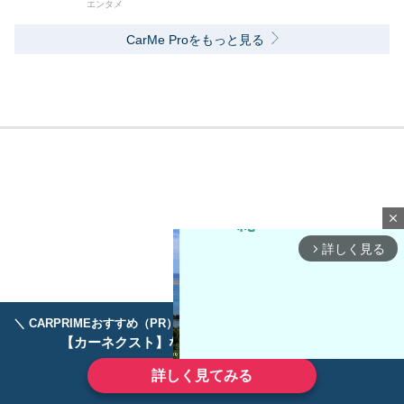
エンタメ
CarMe Proをもっと見る
close
詳しく見る
arrow_forward_ios
＼ CARPRIMEおすすめ（PR） ／
ディーラーで手放すのはもったいない！
【カーネクスト】ならどんなクルマも高価買取
詳しく見てみる