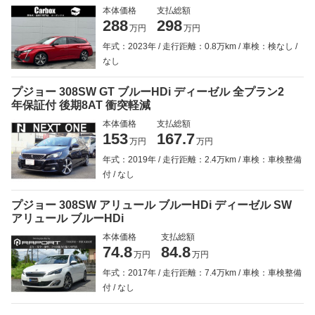
本体価格
支払総額
288
298
万円
万円
年式：2023年
走行距離：0.8万km
車検：検なし
なし
プジョー 308SW GT ブルーHDi ディーゼル 全プラン2
年保証付 後期8AT 衝突軽減
本体価格
支払総額
153
167.7
万円
万円
年式：2019年
走行距離：2.4万km
車検：車検整備
付
なし
プジョー 308SW アリュール ブルーHDi ディーゼル SW
アリュール ブルーHDi
本体価格
支払総額
74.8
84.8
万円
万円
年式：2017年
走行距離：7.4万km
車検：車検整備
付
なし