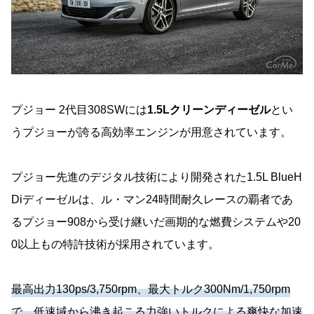
プジョー 2代目308SWには
1.5Lクリーンディーゼル
とい
うプジョーが誇る高効率エンジンが用意されています。
プジョー先進のデジタル技術により開発された1.5L BlueH
Diディーゼルは、ル・マン24時間耐久レースの覇者であ
るプジョー908から受け継いだ画期的な燃費システムや20
0以上もの特許技術が採用されています。
最高出力130ps/3,750rpm、最大トルク300Nm/1,750rpm
で、低速域から沸き起こる力強いトルクによる爽快な加速