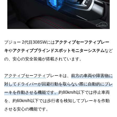
プジョー 2代目308SWには
アクティブセーフティブレー
キ
や
アクティブブラインドスポットモニターシステム
など
の、安心の安全装備が搭載されています。
アクティブセーフティ
ブレーキは、
前方の車両や障害物に
対してドライバーが回避行動を取らない際に自動的にブレ
ーキを作動させる機能です。
約80km/h以下では停止車両
を、約60km/h以下では歩行者を検知してブレーキを作動
させる安心の機能です。