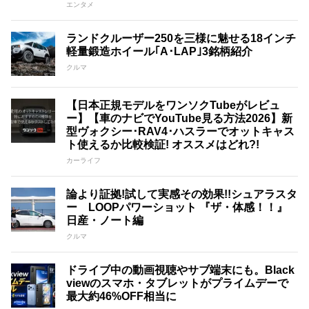
エンタメ
ランドクルーザー250を三様に魅せる18インチ
軽量鍛造ホイール｢A･LAP｣3銘柄紹介
クルマ
【日本正規モデルをワンソクTubeがレビュ
ー】【車のナビでYouTube見る方法2026】新
型ヴォクシー･RAV4･ハスラーでオットキャス
ト使えるか比較検証! オススメはどれ?!
カーライフ
論より証拠!試して実感その効果!!シュアラスタ
ー LOOPパワーショット 『ザ・体感！！』
日産・ノート編
クルマ
ドライブ中の動画視聴やサブ端末にも。Black
viewのスマホ・タブレットがプライムデーで
最大約46%OFF相当に