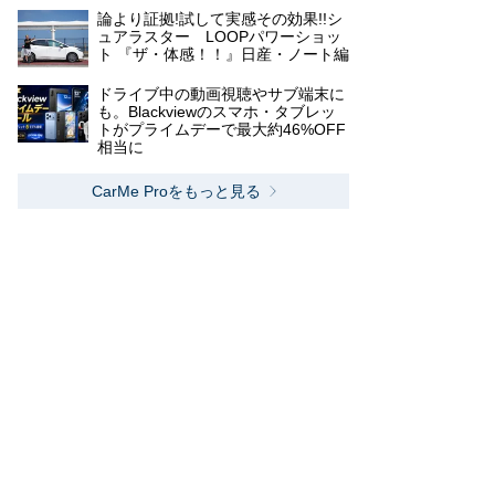
論より証拠!試して実感その効果!!シ
ュアラスター LOOPパワーショッ
ト 『ザ・体感！！』日産・ノート編
ドライブ中の動画視聴やサブ端末に
も。Blackviewのスマホ・タブレッ
トがプライムデーで最大約46%OFF
相当に
CarMe Proをもっと見る