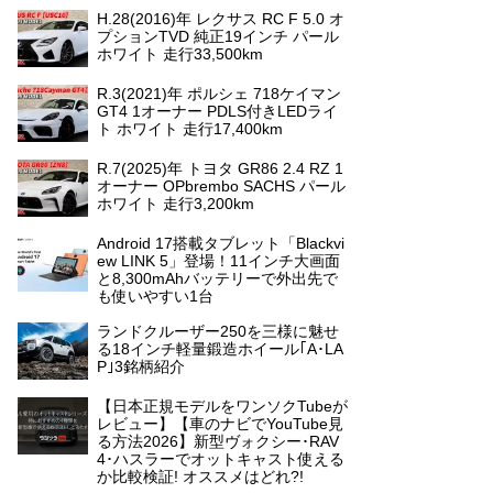
H.28(2016)年 レクサス RC F 5.0 オ
プションTVD 純正19インチ パール
ホワイト 走行33,500km
R.3(2021)年 ポルシェ 718ケイマン
GT4 1オーナー PDLS付きLEDライ
ト ホワイト 走行17,400km
R.7(2025)年 トヨタ GR86 2.4 RZ 1
オーナー OPbrembo SACHS パール
ホワイト 走行3,200km
Android 17搭載タブレット「Blackvi
ew LINK 5」登場！11インチ大画面
と8,300mAhバッテリーで外出先で
も使いやすい1台
ランドクルーザー250を三様に魅せ
る18インチ軽量鍛造ホイール｢A･LA
P｣3銘柄紹介
【日本正規モデルをワンソクTubeが
レビュー】【車のナビでYouTube見
る方法2026】新型ヴォクシー･RAV
4･ハスラーでオットキャスト使える
か比較検証! オススメはどれ?!