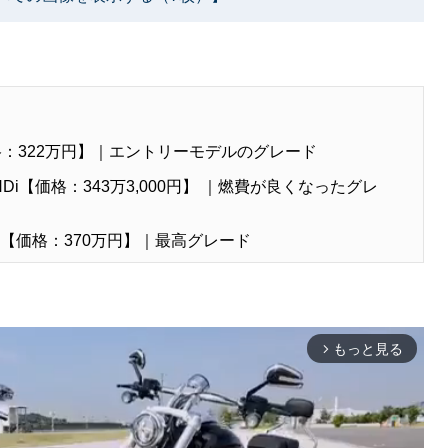
e【価格：322万円】｜エントリーモデルのグレード
BlueHDi【価格：343万3,000円】 ｜燃費が良くなったグレ
eHDi【価格：370万円】｜最高グレード
もっと見る
arrow_forward_ios