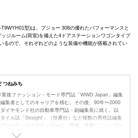
3DA-T9WYH01型)は、プジョー 308の優れたパフォーマンスと
ッジルーム(荷室)を備えた4ドアステーションワゴンタイプ
ているので、それぞれどのような装備や機能が搭載されてい
だ つねみち
卒業後ファッション・モード専門誌「WWD Japan」編集
編集者としてのキャリアを積む。その後、90年〜2000
社ダイヤモンド社の自動車専門誌・副編集長に就く。以
イル誌「Straight’」（扶桑社）など複数の男性誌編集
、フリーランスのエディターに、現職。著書に「シングル
方」（学習研究社）がある。