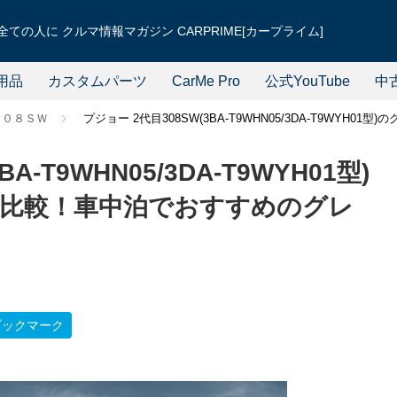
ての人に クルマ情報マガジン CARPRIME[カープライム]
用品
カスタムパーツ
CarMe Pro
公式YouTube
中
３０８ＳＷ
プジョー 2代目308SW(3BA-T9WHN05/3DA-T9W
A-T9WHN05/3DA-T9WYH01型)
比較！車中泊でおすすめのグレ
ブックマーク