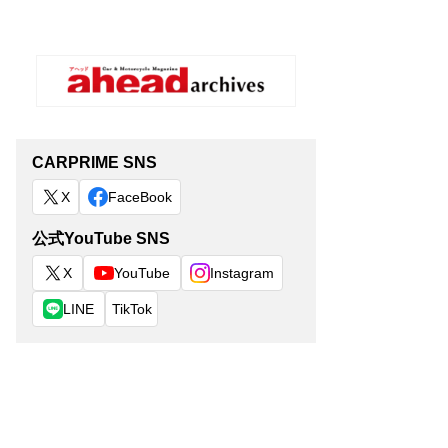
CARPRIME SNS
X
FaceBook
公式YouTube SNS
X
YouTube
Instagram
LINE
TikTok