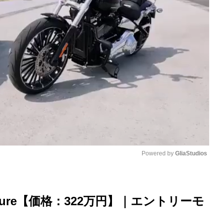
Powered by 
GliaStudios
M
u
Allure【価格：322万円】｜エントリーモ
t