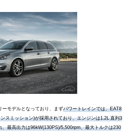
e
エントリーモデルとなっており、まず
パワートレインでは、EAT8
ンスミッション)が採用されており、エンジンは1.2L 直列3
出力は96kW(130PS)/5,500rpm、最大トルクは230