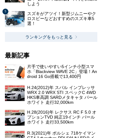
しよう
スズキがアツイ！新型ジムニーやク
ロスビーなどおすすめのスズキ車5
選！
ランキングをもっと見る
最新記事
片手で使いやすい5インチ小型スマ
ホ「Blackview WAVE 2C」登場！An
droid 16 Go搭載で13,400円
H.24(2012)年 スバル インプレッサ
WRX 2.0 WRX STI スペックC 4WD
HKS車高調 SARDメタキャタ パール
ホワイト 走行32,000km
H.28(2016)年 レクサス RC F 5.0 オ
プションTVD 純正19インチ パール
ホワイト 走行33,500km
R.3(2021)年 ポルシェ 718ケイマン