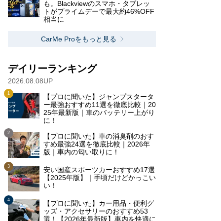
も。Blackviewのスマホ・タブレッ
トがプライムデーで最大約46%OFF
相当に
CarMe Proをもっと見る
デイリーランキング
2026.08.08UP
【プロに聞いた】ジャンプスタータ
ー最強おすすめ11選を徹底比較｜20
25年最新版｜車のバッテリー上がり
に！
【プロに聞いた】車の消臭剤のおす
すめ最強24選を徹底比較｜2026年
版｜車内の匂い取りに！
安い国産スポーツカーおすすめ17選
【2025年版】｜手頃だけどかっこい
い！
【プロに聞いた】カー用品・便利グ
ッズ・アクセサリーのおすすめ53
選！【2026年最新版】車内を快適に