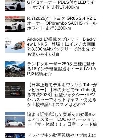
GT4 1オーナー PDLS付きLEDライ
ト ホワイト 走行17,400km
R.7(2025)年 トヨタ GR86 2.4 RZ 1
オーナー OPbrembo SACHS パール
ホワイト 走行3,200km
Android 17搭載タブレット「Blackvi
ew LINK 5」登場！11インチ大画面
と8,300mAhバッテリーで外出先で
も使いやすい1台
ランドクルーザー250を三様に魅せ
る18インチ軽量鍛造ホイール｢A･LA
P｣3銘柄紹介
【日本正規モデルをワンソクTubeが
レビュー】【車のナビでYouTube見
る方法2026】新型ヴォクシー･RAV
4･ハスラーでオットキャスト使える
か比較検証! オススメはどれ?!
論より証拠!試して実感その効果!!シ
ュアラスター LOOPパワーショッ
ト 『ザ・体感！！』日産・ノート編
ドライブ中の動画視聴やサブ端末に