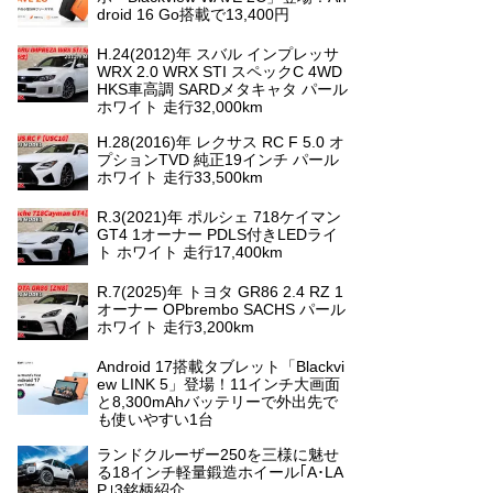
droid 16 Go搭載で13,400円
H.24(2012)年 スバル インプレッサ
WRX 2.0 WRX STI スペックC 4WD
HKS車高調 SARDメタキャタ パール
ホワイト 走行32,000km
H.28(2016)年 レクサス RC F 5.0 オ
プションTVD 純正19インチ パール
ホワイト 走行33,500km
R.3(2021)年 ポルシェ 718ケイマン
GT4 1オーナー PDLS付きLEDライ
ト ホワイト 走行17,400km
R.7(2025)年 トヨタ GR86 2.4 RZ 1
オーナー OPbrembo SACHS パール
ホワイト 走行3,200km
Android 17搭載タブレット「Blackvi
ew LINK 5」登場！11インチ大画面
と8,300mAhバッテリーで外出先で
も使いやすい1台
ランドクルーザー250を三様に魅せ
る18インチ軽量鍛造ホイール｢A･LA
P｣3銘柄紹介