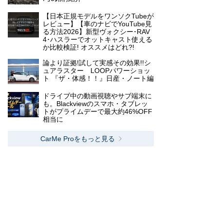
【日本正規モデルをワンソクTubeが
レビュー】【車のナビでYouTube見
る方法2026】新型ヴォクシー･RAV
4･ハスラーでオットキャスト使える
か比較検証! オススメはどれ?!
論より証拠!試して実感その効果!!シ
ュアラスター LOOPパワーショッ
ト 『ザ・体感！！』日産・ノート編
ドライブ中の動画視聴やサブ端末に
も。Blackviewのスマホ・タブレッ
トがプライムデーで最大約46%OFF
相当に
CarMe Proをもっと見る