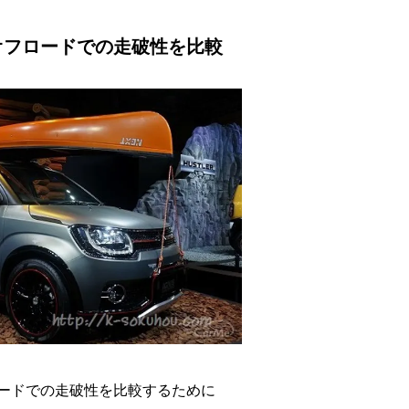
M
u
オフロードでの走破性を比較
t
e
ードでの走破性を比較するために