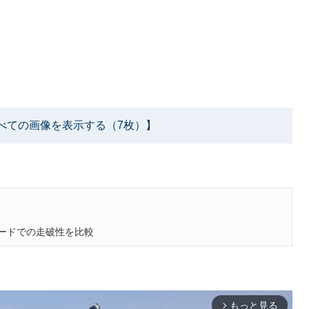
べての画像を表示する（7枚）】
ードでの走破性を比較
もっと見る
arrow_forward_ios