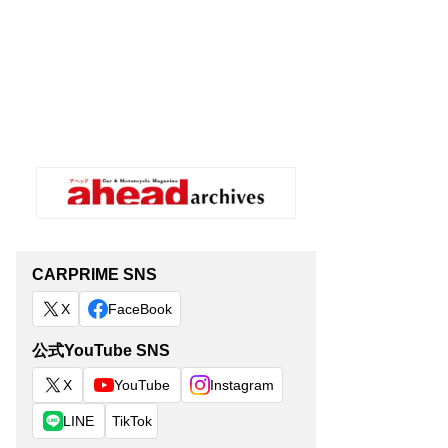
CARPRIME SNS
X
FaceBook
公式YouTube SNS
X
YouTube
Instagram
LINE
TikTok