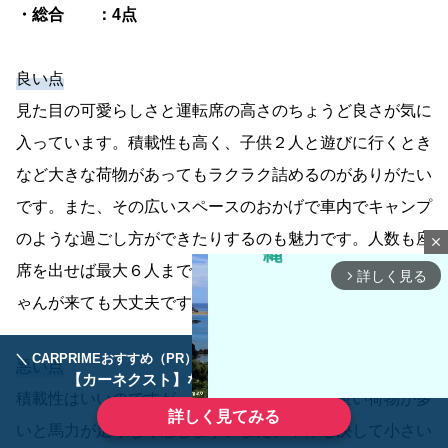
・総合 ：4点
良い点
見た目の可愛らしさと運転席の高さのちょうど良さが気に
入っています。積載性も高く、子供２人と遊びに行くとき
など大きな荷物があってもラクラク詰めるのがありがたい
です。また、その広いスペースのおかげで車内でキャンプ
のような過ごし方ができたりするのも魅力です。人数も座
close
席を出せば最大６人まで乗れるのでおじいちゃんおばあち
詳しく見る
arrow_forward_ios
ゃんが来ても大丈夫です。
＼ CARPRIMEおすすめ（PR） ／
ディーラーで手放すのはもったいない！
悪い点
【カーネクスト】ならどんなクルマも高価買取
積載性はいいのですが、
排気量
が小さいので重い荷物が多
詳しく見てみる
いと馬力が足りなく感じます。また、車体も決して小さい