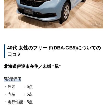
ミ
三重県鈴鹿市在住／既婚 "配偶者・子2人"
40代 女性のフリード(DBA-GB3)についての口コ
ミ
神奈川県横浜市在住／既婚 "配偶者・子2人"
20代 男性のフリード(DBA-GB5)についての口コ
40代 女性のフリード(DBA-GB5)についての
ミ
口コミ
兵庫県川西市在住／既婚 "配偶者・子2人"
北海道伊達市在住／未婚 "親"
40代 男性のフリード(DAA-GB8)についての口コ
ミ
5段階評価
富山県富山市在住／既婚 "配偶者・子1人"
・外装 ：5点
・内装 ：5点
・走行性能：5点