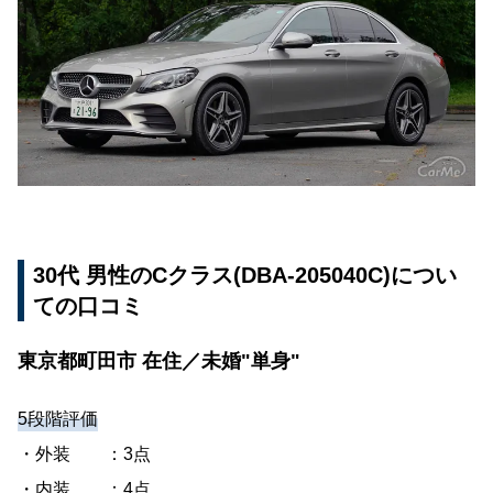
愛知県名古屋市 在住／既婚"配偶者・子2人"
40代 男性のCクラス(5AA-205077C)についての口
コミ
神奈川県綾瀬市 在住／未婚"母親"
40代 男性のCクラス(DAA-205078C)についての
口コミ
三重県津市 在住／未婚"単身"
30代 男性のCクラス(DBA-205040C)につい
50代 男性のCクラス(CBA-204277)についての口
ての口コミ
コミ
長野県松本市南原 在住／既婚"配偶者・子2人"
東京都町田市 在住／未婚"単身"
5段階評価
・外装 ：3点
・内装 ：4点