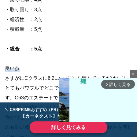
・取り回し：3点
・経済性 ：2点
・積載量 ：5点
・総合 ：5点
良い点
close
さすがにCクラスに6.2Lエンジンを積んでいるだけあり、
詳しく見る
arrow_forward_ios
とてもパワフルでどこでもストレスなく走ることが出来ま
す。C63のエステートですが、荷物は家族4人乗って必要
十分以上に積むことが出来ます。リアハッチを開けての荷
＼ CARPRIMEおすすめ（PR） ／
ディーラーで手放すのはもったいない！
【カーネクスト】ならどんなクルマも高価買取
物の出し入れは、開口部が低いので女性でも簡単に出来る
のも良い点です。後部座席の居住性も足回りの硬さを感じ
詳しく見てみる
させません。