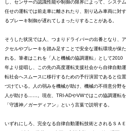
し、センサーの認識性能や制御の限界によって、システム
任せの運転では前走車に離されたり、割り込み車両に対す
るブレーキ制御が遅れてしまったりすることがある。
そうした状況では人、つまりドライバーの出番となり、ア
クセルやブレーキを踏み足すことで安全な運転環境が保た
れる。筆者はこれを「人と機械の協調運転」として2010
年より提唱し、この先の高度運転支援社会から自律自動運
転社会へスムースに移行するための予行演習であると位置
づけている。人の弱みを機械が助け、機械の不得意分野を
人が助ける……。現在、TRI-ADやVWではこの協調運転を
「守護神／ガーディアン」という言葉で説明する。
いずれにしろ、完全なる自律自動運転技術とされるＳＡＥ