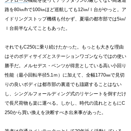
ントロール
機能を使ってアップダウンの厳しくない高速道
路を80㎞/hで100㎞ほど巡航しても12㎞/ｌ台がやっと。ア
イドリングストップ機構も付かず、夏場の都市部では5㎞/
ｌ台前半なんてこともあった。
それでもC250に乗り続けたかった。もっとも大きな理由
はそのボディサイズとステーションワゴンならではの使い
勝手だ。メルセデス・ベンツが得意としている高い小回り
性能（最小回転半径5.1ｍ）に加えて、全幅1770㎜で見切
りの良いボディは都市部の裏道でも躊躇することはない
し、シングルフォールディング式のリヤシートを倒すだけ
で長尺荷物も楽に運べる。しかし、時代の流れとともにC
250から買い換えを決断すべき出来事があった。