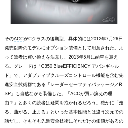
その
ACC
がCクラスの後期型、具体的には2012年7月26日
発売以降のモデルにオプション装備として用意された。よ
って筆者は買い換えを決意し、2013年5月に納車を迎え
る。グレードは「C350 BlueEFFICIENCY アバンギャル
ド」で、アダプティブ
クルーズコントロール
機能を含む先
進安全技術群である「レーダーセーフティパッ
ケージ
／R
SP」も当然ながら装備した。「
ACC
が買い換えの理
由？」と多くの読者は疑問を抱かれるだろう。確かに「走
る、曲がる、止まる」といった基本性能とは違う次元での
話だし、そもそも先進安全技術にそれだけの価値があるの