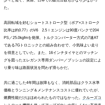
少々と短く、実際、日本での販売台数もかなり少なかっ
た。
高回転域を好むショートストローク型（ボア×ストローク
比率は約0.77）のV6 2.5ｌエンジンは90度バンクで204
PS／25.0kgfmを発揮。トルクコンバーター方式の7速AT
である7Gトロニックとの組み合わせで、小気味よい走り
を得意としていた。また、16インチタイヤとのマッチン
グを図ったエレガンス専用ダンパー／ブッシュの設定によ
り乗り味は路面状況を問わず滑らかだ。
共に過ごした4年間は故障もなく、消耗部品はクラス水準
価格とランニング＆メンテナンスコストに優れていたが、
燃費性能だけはほめられたものではなかった。
クルーズコ