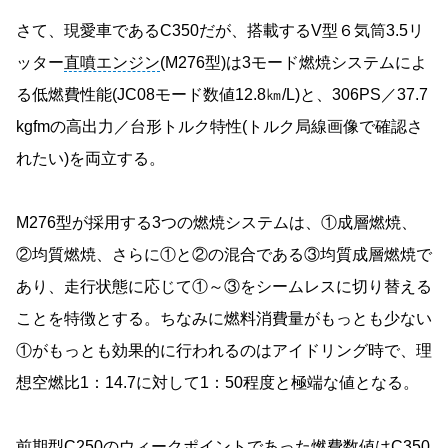
さて、現愛車であるC350だが、搭載するV型６気筒3.5リ
ッター
直噴エンジン
(M276型)は3モード燃焼システムによ
る低燃費性能(JC08モード数値12.8㎞/L)と、306PS／37.7
kgfmの高出力／台形トルク特性(トルク局線画像で確認さ
れたい)を両立する。
M276型が採用する3つの燃焼システムは、①成層燃焼、
②均質燃焼、さらに①と②の混合である③均質成層燃焼で
あり、走行状態に応じて①～③をシームレスに切り替える
ことを特徴とする。ちなみに燃料消費量がもっとも少ない
①がもっとも効果的に行われるのはアイドリング時で、理
想空燃比1：14.7に対して1：50程度と極端な値となる。
前期型C250のウィークポイントであった燃費数値はC350