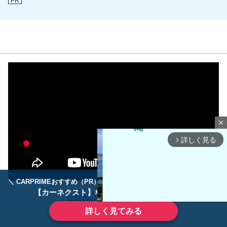
PR
close
詳しく見る
arrow_forward_ios
＼ CARPRIMEおすすめ（PR） ／
ディーラーで手放すのはもったいない！
【カーネクスト】ならどんなクルマも高価買取
公式YouTubeをもっと見る
詳しく見てみる