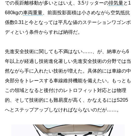
での長距離移動が多いとはいえ、3.5リッターの
排気量
と1
680kgの
車両重量
、前面投影面積は小さめながら空気抵抗
係数0.31と今となっては平凡な値のステーションワゴンボ
ディという条件からすれば納得だ。
先進安全技術に関しても不満はない……、が、納車から6
年以上が経過し技術進化著しい先進安全技術の分野では当
然ながら手に入れたい技術が増えた。具体的には車線の中
央部分をトレースする車線維持機能を備えたい。もっとも
この領域となると後付けのレトロフィット対応とは物理
的、そして技術的にも難易度が高く、かなえるにはS205
へとステップアップしなければならないのだが……。