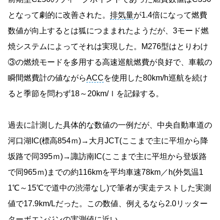
となって劇的に改善された。
排気量
が1.4倍になって燃費
数値が向上するとは狐につままれたようだが、3モード燃
焼システムによってそれは実現した。M276型はとりわけ
③の燃焼モードを多用する高速巡航燃費が良好で、車載の
瞬間燃費計の値ながら
ACC
を使用した80km/h巡航を続け
ると季節を問わず18～20km/ｌを記録する。
過去に計測した具体的な数値の一例だが、中央自動車道の
河口湖IC(標高854ｍ)→大月JCT(ここまで主に平坦から降
坂路で同395ｍ)→諏訪南IC(ここまで主に平坦から登坂路
で同965ｍ)までの約116kmを平均車速78km／h(外気温1
1℃～15℃で道中の渋滞なし)で筆者が実走テストした実測
値で17.9km/Lだった。この数値、例えるなら2.0リッター
ターボエンジンの実測値に近い。