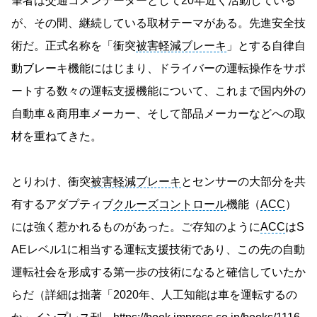
筆者は交通コメンテーターとして20年近く活動している
が、その間、継続している取材テーマがある。先進安全技
術だ。正式名称を「衝突
被害軽減ブレーキ
」とする自律自
動ブレーキ機能にはじまり、ドライバーの運転操作をサポ
ートする数々の運転支援機能について、これまで国内外の
自動車＆商用車メーカー、そして部品メーカーなどへの取
材を重ねてきた。
とりわけ、衝突
被害軽減ブレーキ
とセンサーの大部分を共
有するアダプティブ
クルーズコントロール
機能（
ACC
）
には強く惹かれるものがあった。ご存知のように
ACC
はS
AEレベル1に相当する運転支援技術であり、この先の自動
運転社会を形成する第一歩の技術になると確信していたか
らだ（詳細は拙著「2020年、人工知能は車を運転するの