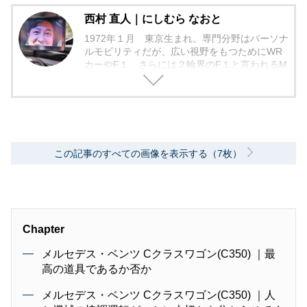
西村 直人｜にしむら なおと
1972年１月 東京生まれ。専門分野はパーソナ
ルモビリティだが、広い視野をもつためにWR
カーやF１、さらには２輪界のF１と言われるM
otoGPマシンでのサーキット走行をこなしつ
つ、４＆２輪の草レースにも精力的に参戦中。
また、大型トラック＆バスでは開発ドライバー
業務を担当。国土交通省「スマートウェイ検討
委員会」、警察庁「UTMS懇談会」に出席した
ほか、東京都交通局のバスモニター役も務め
この記事のすべての画像を表示する（7枚）
た。昨今では、自律自動運転や先進安全技術の
研修会（公的機関／教育機関／民間企業）にお
いて講師役を継続的に拝命しつつ、2017年２月
には自律自動運転と人工知能にまつわる書籍
「2020年、人工知能は車を運転するのか」（イ
ンプレス刊)https://book.impress.co.jp/books/11
Chapter
16102057を上梓した。2019年度は警視庁の安
全運転管理者法定講習における講師を拝命。
メルセデス・ベンツ Cクラスワゴン(C350) ｜最
高の道具であるか否か
メルセデス・ベンツ Cクラスワゴン(C350) ｜人