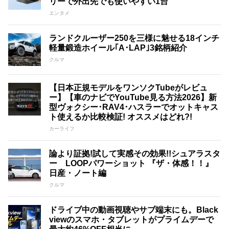
リーで外出先でも使いやすい1台
エンタメ
ランドクルーザー250を三様に魅せる18インチ
軽量鍛造ホイール｢A･LAP｣3銘柄紹介
クルマ
【日本正規モデルをワンソクTubeがレビュ
ー】【車のナビでYouTube見る方法2026】新
型ヴォクシー･RAV4･ハスラーでオットキャス
ト使えるか比較検証! オススメはどれ?!
カーライフ
論より証拠!試して実感その効果!!シュアラスタ
ー LOOPパワーショット 『ザ・体感！！』
日産・ノート編
クルマ
ドライブ中の動画視聴やサブ端末にも。Black
viewのスマホ・タブレットがプライムデーで