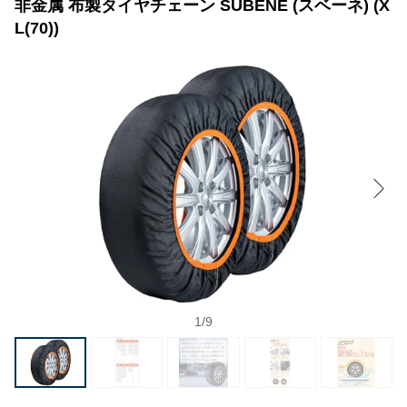
非金属 布製タイヤチェーン SUBENE (スベーネ) (X
L(70))
1
/
9