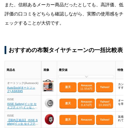
また、信頼あるメーカー商品だったとしても、高評価、低
評価の口コミをどちらも確認しながら、実際の使用感をチ
ェックすることが大切です。
おすすめの布製タイヤチェーンの一括比較表
商品名
画像
最安値
特徴
オートソック(Autosock)
カンタ
Amazon
楽天
Yahoo!
AutoSock(オートソッ
すすめ
11,554円
ク) ASK695
ISSE
オート
Amazon
Yahoo!
楽天
ISSE Safety(イッセ セ
を常に
8,474円
10,999円
イフティー) イッセ・ス
ノーソックス スーパー
C50054
ISSE
装着が
楽天
Amazon
Yahoo!
【国内正規品】 ISSE S
れても
afety(イッセ セイフティ
ー) 布製タイヤチェーン