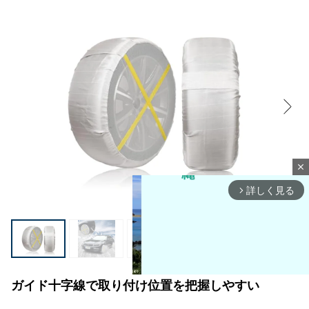
close
詳しく見る
arrow_forward_ios
1
/
8
ガイド十字線で取り付け位置を把握しやすい