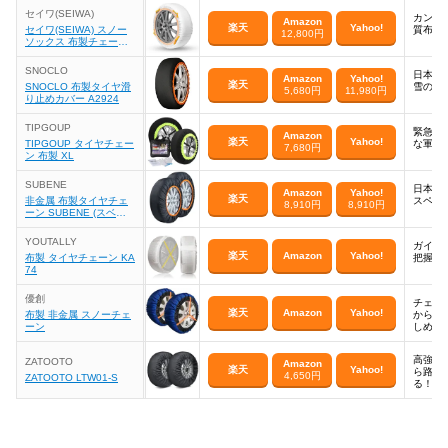
スノーソックス オート
セイワ(SEIWA)
カンタ
センター機能搭載 Classi
Amazon
楽天
Yahoo!
セイワ(SEIWA) スノー
質布製
c サイズ 62 C60062 レ
12,800円
ソックス 布製チェーン
ッド
GT-A
SNOCLO
日本で
Amazon
Yahoo!
楽天
SNOCLO 布製タイヤ滑
雪の多
5,680円
11,980円
り止めカバー A2924
TIPGOUP
緊急時
Amazon
楽天
Yahoo!
TIPGOUP タイヤチェー
な軍手
7,680円
ン 布製 XL
SUBENE
日本市
Amazon
Yahoo!
楽天
非金属 布製タイヤチェ
スペシ
8,910円
8,910円
ーン SUBENE (スベー
ネ) (XL(70))
YOUTALLY
ガイド
楽天
Amazon
Yahoo!
布製 タイヤチェーン KA
把握し
74
優創
チェー
楽天
Amazon
Yahoo!
布製 非金属 スノーチェ
から雪
ーン
しめる
高強度
ZATOOTO
Amazon
楽天
Yahoo!
ら路面
4,650円
ZATOOTO LTW01-S
る！