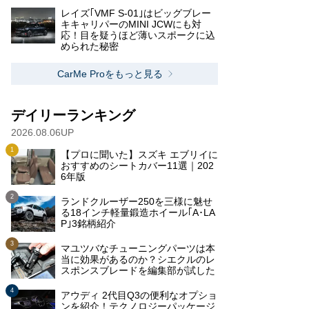
レイズ｢VMF S-01｣はビッグブレー
キキャリパーのMINI JCWにも対
応！目を疑うほど薄いスポークに込
められた秘密
CarMe Proをもっと見る
デイリーランキング
2026.08.06UP
【プロに聞いた】スズキ エブリイに
おすすめのシートカバー11選｜202
6年版
ランドクルーザー250を三様に魅せ
る18インチ軽量鍛造ホイール｢A･LA
P｣3銘柄紹介
マユツバなチューニングパーツは本
当に効果があるのか？シエクルのレ
スポンスブレードを編集部が試した
アウディ 2代目Q3の便利なオプショ
ンを紹介！テクノロジーパッケージ