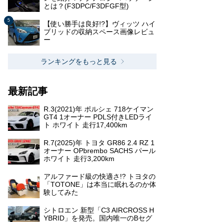
とは？(F3DPC/F3DFGF型)
【使い勝手は良好!?】ヴィッツ ハイ
ブリッドの収納スペース画像レビュ
ー
ランキングをもっと見る
最新記事
R.3(2021)年 ポルシェ 718ケイマン
GT4 1オーナー PDLS付きLEDライ
ト ホワイト 走行17,400km
R.7(2025)年 トヨタ GR86 2.4 RZ 1
オーナー OPbrembo SACHS パール
ホワイト 走行3,200km
アルファード級の快適さ!? トヨタの
「TOTONE」は本当に眠れるのか体
験してみた
シトロエン 新型「C3 AIRCROSS H
YBRID」を発売。国内唯一のBセグ