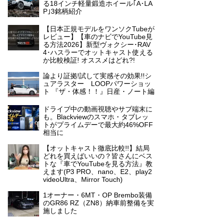
る18インチ軽量鍛造ホイール｢A･LA
P｣3銘柄紹介
【日本正規モデルをワンソクTubeが
レビュー】【車のナビでYouTube見
る方法2026】新型ヴォクシー･RAV
4･ハスラーでオットキャスト使える
か比較検証! オススメはどれ?!
論より証拠!試して実感その効果!!シ
ュアラスター LOOPパワーショッ
ト 『ザ・体感！！』日産・ノート編
ドライブ中の動画視聴やサブ端末に
も。Blackviewのスマホ・タブレッ
トがプライムデーで最大約46%OFF
相当に
【オットキャスト徹底比較!!】結局
どれを買えばいいの？皆さんにベス
トな『車でYouTubeを見る方法』教
えます(P3 PRO、nano、E2、play2
videoUltra、Mirror Touch)
1オーナー・6MT・OP Brembo装備
のGR86 RZ（ZN8）納車前整備を実
施しました