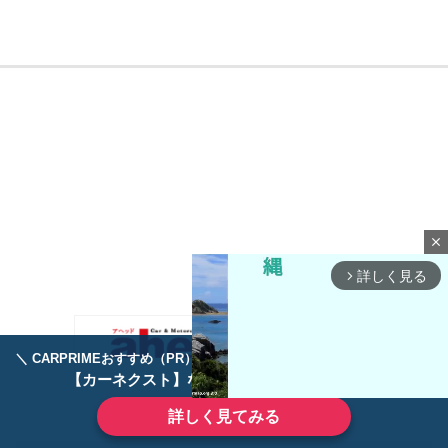
close
詳しく見る
arrow_forward_ios
＼ CARPRIMEおすすめ（PR） ／
ディーラーで手放すのはもったいない！
【カーネクスト】ならどんなクルマも高価買取
詳しく見てみる