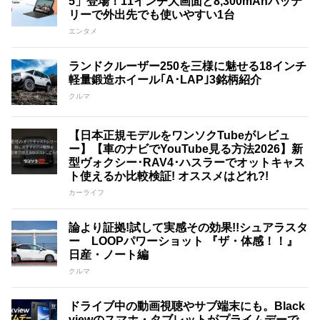
5」登場！11インチ大画面と8,300mAhバッテ
リーで外出先でも使いやすい1台
エンタメ
ランドクルーザー250を三様に魅せる18インチ
軽量鍛造ホイール｢A･LAP｣3銘柄紹介
クルマ
【日本正規モデルをワンソクTubeがレビュ
ー】【車のナビでYouTube見る方法2026】新
型ヴォクシー･RAV4･ハスラーでオットキャス
ト使えるか比較検証! オススメはどれ?!
カーライフ
論より証拠!試して実感その効果!!シュアラスタ
ー LOOPパワーショット 『ザ・体感！！』
日産・ノート編
クルマ
ドライブ中の動画視聴やサブ端末にも。Black
viewのスマホ・タブレットがプライムデーで