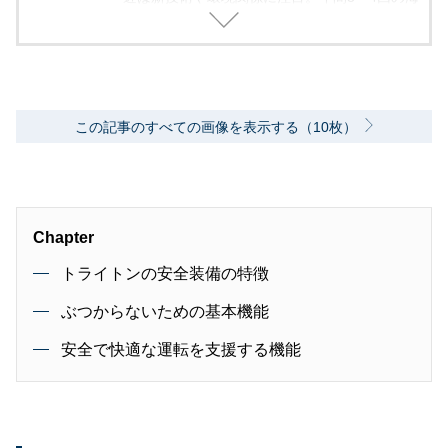
外モーターショー取材を実施。レース経験あ
り。毎月1回のSA/PAの食べ歩き取材を10年ほ
ど継続中。日本自動車ジャーナリスト協会（AJ
AJ）会員 自動車技術会会員 環境社会検定試
験（ECO検定）
この記事のすべての画像を表示する（10枚）
Chapter
トライトンの安全装備の特徴
ぶつからないための基本機能
安全で快適な運転を支援する機能