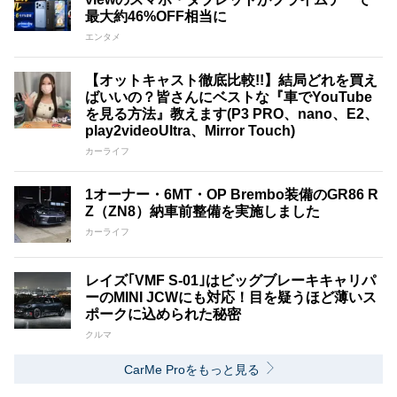
最大約46%OFF相当に
エンタメ
【オットキャスト徹底比較!!】結局どれを買え
ばいいの？皆さんにベストな『車でYouTube
を見る方法』教えます(P3 PRO、nano、E2、
play2videoUltra、Mirror Touch)
カーライフ
1オーナー・6MT・OP Brembo装備のGR86 R
Z（ZN8）納車前整備を実施しました
カーライフ
レイズ｢VMF S-01｣はビッグブレーキキャリパ
ーのMINI JCWにも対応！目を疑うほど薄いス
ポークに込められた秘密
クルマ
CarMe Proをもっと見る