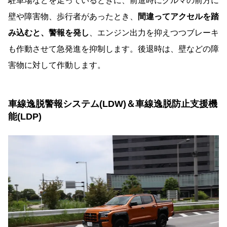
駐車場などを走っているときに、前進時にクルマの前方に
壁や障害物、歩行者があったとき、
間違ってアクセルを踏
み込むと、警報を発し
、エンジン出力を抑えつつブレーキ
も作動させて急発進を抑制します。後退時は、壁などの障
害物に対して作動します。
車線逸脱警報システム(LDW)＆車線逸脱防止支援機
能(LDP)