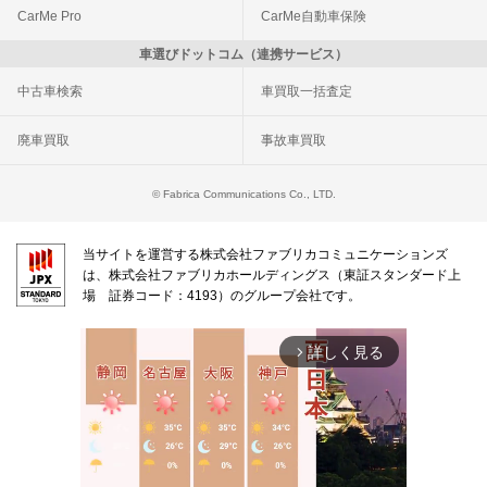
CarMe Pro
CarMe自動車保険
車選びドットコム（連携サービス）
中古車検索
車買取一括査定
廃車買取
事故車買取
© Fabrica Communications Co., LTD.
当サイトを運営する株式会社ファブリカコミュニケーションズ
は、株式会社ファブリカホールディングス（東証スタンダード上
場 証券コード：4193）のグループ会社です。
詳しく見る
arrow_forward_ios