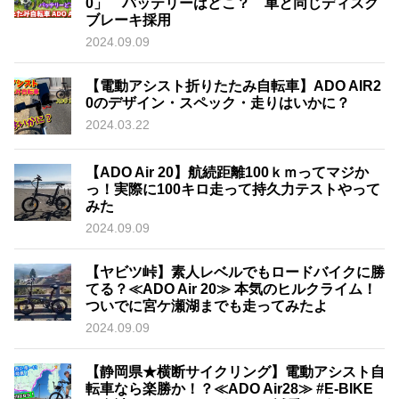
0」 バッテリーはどこ？ 車と同じディスク
ブレーキ採用
2024.09.09
【電動アシスト折りたたみ自転車】ADO AIR2
0のデザイン・スペック・走りはいかに？
2024.03.22
【ADO Air 20】航続距離100ｋｍってマジか
っ！実際に100キロ走って持久力テストやって
みた
2024.09.09
【ヤビツ峠】素人レベルでもロードバイクに勝
てる？≪ADO Air 20≫ 本気のヒルクライム！
ついでに宮ケ瀬湖までも走ってみたよ
2024.09.09
【静岡県★横断サイクリング】電動アシスト自
転車なら楽勝か！？≪ADO Air28≫ #E-BIKE