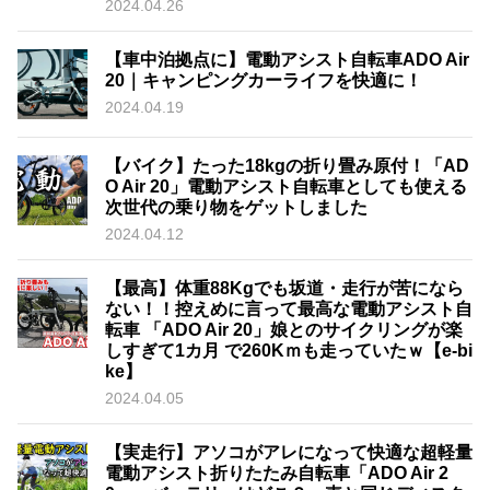
2024.04.26
【車中泊拠点に】電動アシスト自転車ADO Air
20｜キャンピングカーライフを快適に！
2024.04.19
【バイク】たった18kgの折り畳み原付！「AD
O Air 20」電動アシスト自転車としても使える
次世代の乗り物をゲットしました
2024.04.12
【最高】体重88Kgでも坂道・走行が苦になら
ない！！控えめに言って最高な電動アシスト自
転車 「ADO Air 20」娘とのサイクリングが楽
しすぎて1カ月 で260Kｍも走っていたｗ【e-bi
ke】
2024.04.05
【実走行】アソコがアレになって快適な超軽量
電動アシスト折りたたみ自転車「ADO Air 2