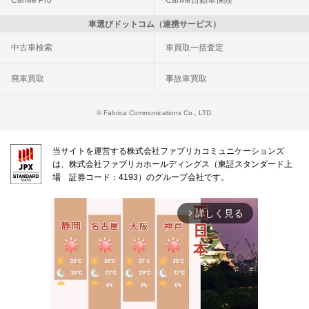
CarMe Pro
CarMe自動車保険
車選びドットコム（連携サービス）
中古車検索
車買取一括査定
廃車買取
事故車買取
© Fabrica Communications Co., LTD.
当サイトを運営する株式会社ファブリカコミュニケーションズ
は、株式会社ファブリカホールディングス（東証スタンダード上
場 証券コード：4193）のグループ会社です。
詳しく見る
arrow_forward_ios