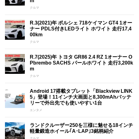
m
クルマ
R.3(2021)年 ポルシェ 718ケイマン GT4 1オー
ナー PDLS付きLEDライト ホワイト 走行17,4
00km
クルマ
R.7(2025)年 トヨタ GR86 2.4 RZ 1オーナー O
Pbrembo SACHS パールホワイト 走行3,200k
m
クルマ
Android 17搭載タブレット「Blackview LINK
5」登場！11インチ大画面と8,300mAhバッテ
リーで外出先でも使いやすい1台
エンタメ
ランドクルーザー250を三様に魅せる18インチ
軽量鍛造ホイール｢A･LAP｣3銘柄紹介
クルマ