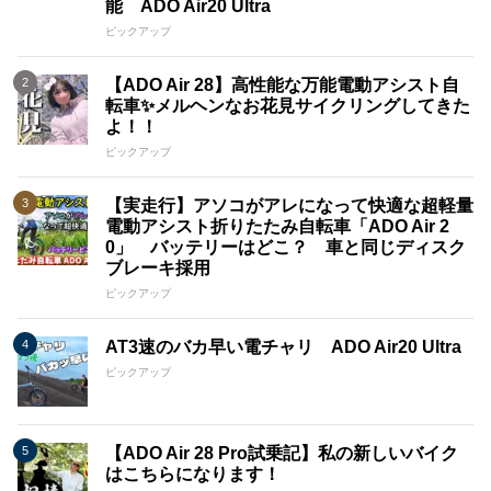
能 ADO Air20 Ultra
しています。
ピックアップ
・自信をもって挑む品質：ADOは若いブランドでありながら、
電動アシスト自転車の品質について自信を持っています。 競
【ADO Air 28】高性能な万能電動アシスト自
争相手に負けない高品質な製品を提供することをお約束いたし
転車✨メルヘンなお花見サイクリングしてきた
ます。
よ！！
ピックアップ
ADO電動アシスト自転車は、常に進化し続ける市場で、革新的
な製品と共にお客様の期待に応えることをお約束いたします。
私たちは将来のモビリティにおいて積極的な役割を果たし、お
【実走行】アソコがアレになって快適な超軽量
客様に価値あるライフスタイルを提供してまいります。
電動アシスト折りたたみ自転車「ADO Air 2
0」 バッテリーはどこ？ 車と同じディスク
ブレーキ採用
ピックアップ
AT3速のバカ早い電チャリ ADO Air20 Ultra
ピックアップ
【ADO Air 28 Pro試乗記】私の新しいバイク
はこちらになります！