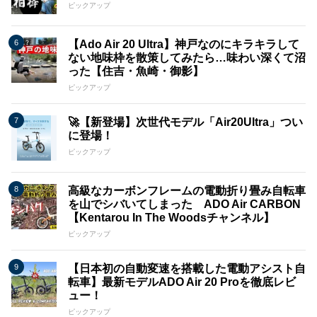
ピックアップ
【Ado Air 20 Ultra】神戸なのにキラキラして
ない地味枠を散策してみたら…味わい深くて沼
った【住吉・魚崎・御影】
ピックアップ
🚀【新登場】次世代モデル「Air20Ultra」つい
に登場！
ピックアップ
高級なカーボンフレームの電動折り畳み自転車
を山でシバいてしまった ADO Air CARBON
【Kentarou In The Woodsチャンネル】
ピックアップ
【日本初の自動変速を搭載した電動アシスト自
転車】最新モデルADO Air 20 Proを徹底レビ
ュー！
ピックアップ