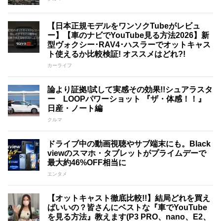
【日本正規モデルをワンソクTubeがレビュ
ー】【車のナビでYouTube見る方法2026】新
型ヴォクシー･RAV4･ハスラーでオットキャス
ト使えるか比較検証! オススメはどれ?!
カーライフ
論より証拠!試して実感その効果!!シュアラスタ
ー LOOPパワーショット 『ザ・体感！！』
日産・ノート編
クルマ
ドライブ中の動画視聴やサブ端末にも。Black
viewのスマホ・タブレットがプライムデーで
最大約46%OFF相当に
エンタメ
【オットキャスト徹底比較!!】結局どれを買え
ばいいの？皆さんにベストな『車でYouTube
を見る方法』教えます(P3 PRO、nano、E2、