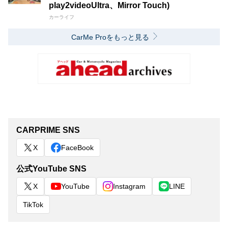
play2videoUltra、Mirror Touch)
カーライフ
CarMe Proをもっと見る
CARPRIME SNS
X
FaceBook
公式YouTube SNS
X
YouTube
Instagram
LINE
TikTok