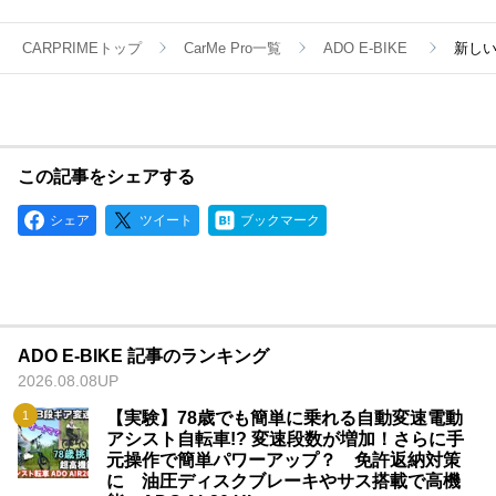
ーカライズされたアフターサービスを提供することに尽力致し
ます。
CARPRIMEトップ
CarMe Pro一覧
ADO E-BIKE
新し
弊社は既に東京にてアフターサービスセンターとローカル倉庫
を設立しており、2024年にはさらに力を入れ、サービス範囲
拡大と品質向上を目指し、日本のユーザーの生活をより豊かに
することを目標として掲げています。
ADOは、環境への配慮と卓越した製品品質に焦点を当て、持続
可能な未来の実現に貢献しています。
この記事をシェアする
ADOは若いブランドではありますが、電動アシスト自転車の品
質において、他社に引けを取らない自信がございます。
シェア
ツイート
ブックマーク
【特徴と強み】
・豊富な経験と実績：ADO（エーディーオー）は電動アシスト
自転車分野において、数百、数千の信頼性実験データに基づく
一連の専門的な実験設備を持ち、技術面では多くの画期的な特
許を蓄積しています。 その結果、製品の品質においては、多
ADO E-BIKE 記事のランキング
くの競争相手よりも優位を保っています。ADOはこれまでの実
2026.08.08UP
績を元に、革新的な技術と高品質な製品により市場での地位を
確立しています。
【実験】78歳でも簡単に乗れる自動変速電動
アシスト自転車!? 変速段数が増加！さらに手
・独自のブランド哲学：ADOはECOな環境を重視し、その価
元操作で簡単パワーアップ？ 免許返納対策
値観を製品に反映させています。 私たちは持続可能な製造プ
に 油圧ディスクブレーキやサス搭載で高機
ロセスと素材の選定に努め、環境にやさしいアプローチを追求