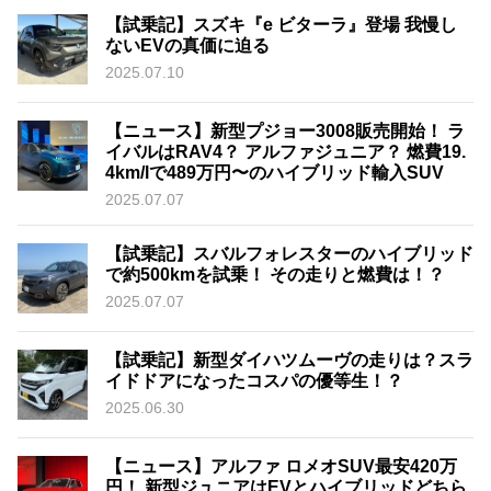
【試乗記】スズキ『e ビターラ』登場 我慢し
ないEVの真価に迫る
2025.07.10
【ニュース】新型プジョー3008販売開始！ ラ
イバルはRAV4？ アルファジュニア？ 燃費19.
4km/lで489万円〜のハイブリッド輸入SUV
2025.07.07
【試乗記】スバルフォレスターのハイブリッド
で約500kmを試乗！ その走りと燃費は！？
2025.07.07
【試乗記】新型ダイハツムーヴの走りは？スラ
イドドアになったコスパの優等生！？
2025.06.30
【ニュース】アルファ ロメオSUV最安420万
円！ 新型ジュニアはEVとハイブリッドどちら