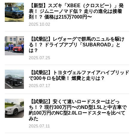
【新型】スズキ「XBEE（クロスビー）」発
表！ ジムニーノマド似？ 走りの進化は接着
剤！？ 価格は215万7000円〜
2025.10.02
【試乗記】レヴォーグで群馬のニュルを駆け
る！？ ドライブアプリ「SUBAROAD」と
は？
2025.07.25
【試乗記】トヨタヴェルファイアハイブリッド
で300キロを試乗！ 燃費と走りは？
2025.07.17
【試乗記】安くて速いロードスターはどっ
ち！？ 現行300万円〜のND型1.5Lと中古車で
約100万円のNC型2.0Lロードスターを比べて
みた
2025.07.11