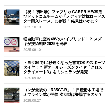
【祝！ 初出場】ファブリカ CARPRIME/車選
びドットコムチームが「メディア対抗ロードス
ター耐久レース」に参戦！ 結果はいかに？
2025.10.10
軽自動車に空冷48Vのハイブリッド！？ スズ
キが技術戦略2025を発表
2025.09.10
トヨタ86で1.4秒速くなった雪道OKのスポーツ
タイヤ！？ 新オールシーズンタイヤ「クロス
クライメート3」をミシュランが発売
2025.09.02
コレが最後の「R35GT-R」！ 日産栃木工場で
オフライン式が開催 次期型は登場するのか？
2025.08.27