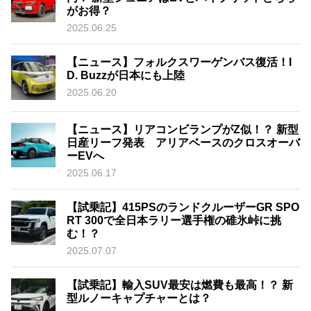
がお得？
2025.06.25
【ニュース】フォルクスワーゲンバス復活！I
D. Buzzが日本にも上陸
2025.06.20
【ニュース】リアコンビランプがZ似！？ 新型
日産リーフ発表 アリアベースのクロスオーバ
ーEVへ
2025.06.17
【試乗記】415PSのランドクルーザーGR SPO
RT 300で全日本ラリー選手権の碓氷峠に挑
む！？
2025.07.07
【試乗記】輸入SUV最安は燃費も最高！？ 新
型ルノーキャプチャーとは？