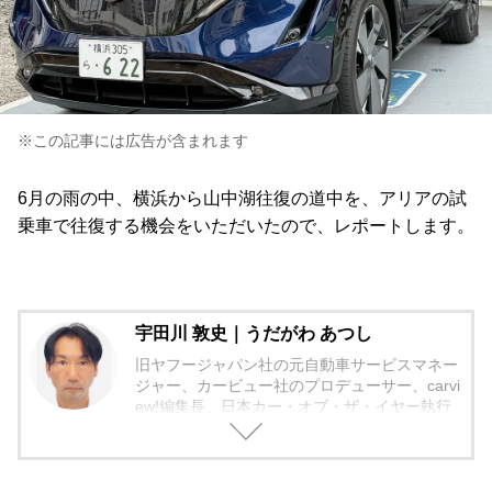
※この記事には広告が含まれます
6月の雨の中、横浜から山中湖往復の道中を、アリアの試
乗車で往復する機会をいただいたので、レポートします。
宇田川 敦史｜うだがわ あつし
旧ヤフージャパン社の元自動車サービスマネー
ジャー、カービュー社のプロデューサー、carvi
ew!編集長、日本カー・オブ・ザ・イヤー執行
役員。
現ファブリカコミュニケーションズ社のメディ
ア車選びドットコムとカープライムの統括編集
長。