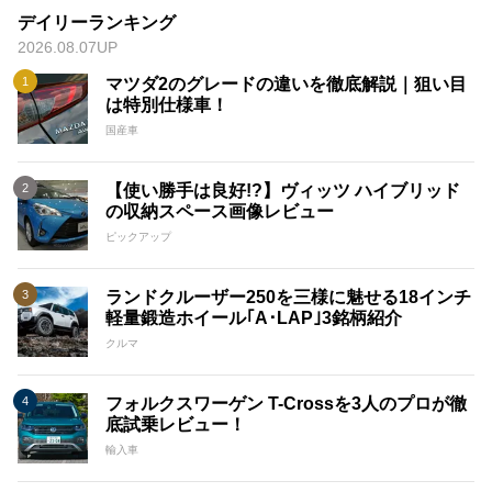
デイリーランキング
2026.08.07UP
マツダ2のグレードの違いを徹底解説｜狙い目
は特別仕様車！
国産車
【使い勝手は良好!?】ヴィッツ ハイブリッド
の収納スペース画像レビュー
ピックアップ
ランドクルーザー250を三様に魅せる18インチ
軽量鍛造ホイール｢A･LAP｣3銘柄紹介
クルマ
フォルクスワーゲン T-Crossを3人のプロが徹
底試乗レビュー！
輸入車