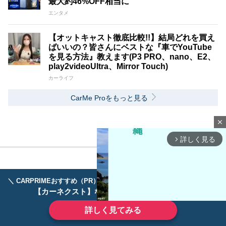
最大約46%OFF相当に
エンタメ
【オットキャスト徹底比較!!】結局どれを買え
ばいいの？皆さんにベストな『車でYouTube
を見る方法』教えます(P3 PRO、nano、E2、
play2videoUltra、Mirror Touch)
カーライフ
CarMe Proをもっと見る
close
詳しく見る
arrow_forward_ios
＼ CARPRIMEおすすめ（PR） ／
ディーラーで手放すのはもったいない！
【カーネクスト】ならどんなクルマも高価買取
詳しく見てみる