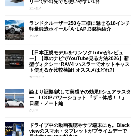
リーで外出先でも使いやすい1台
エンタメ
ランドクルーザー250を三様に魅せる18インチ
軽量鍛造ホイール｢A･LAP｣3銘柄紹介
クルマ
【日本正規モデルをワンソクTubeがレビュ
ー】【車のナビでYouTube見る方法2026】新
型ヴォクシー･RAV4･ハスラーでオットキャス
ト使えるか比較検証! オススメはどれ?!
カーライフ
論より証拠!試して実感その効果!!シュアラスタ
ー LOOPパワーショット 『ザ・体感！！』
日産・ノート編
クルマ
ドライブ中の動画視聴やサブ端末にも。Black
viewのスマホ・タブレットがプライムデーで