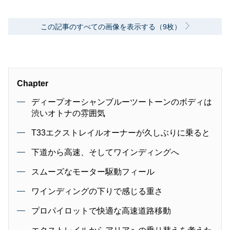
消費者目線でのクルマ選びとクルマ好きならで
はの目線をバランス良く発信し、一人でも多く
この記事のすべての画像を表示する（9枚）
の方が車が好きになっていただける世界に貢献
したいと考えています。
Chapter
ディープオーシャンブルーツートーンのボディは
渋いオトナの雰囲気
T33エクストレイルオーナーが久しぶりに乗ると
下道から高速、そしてワインディングへ
スムーズなモーター駆動フィール
ワインディングの下りで感じる重さ
プロパイロットで快適な高速道路移動