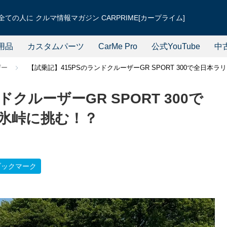
ての人に クルマ情報マガジン CARPRIME[カープライム]
用品
カスタムパーツ
CarMe Pro
公式YouTube
中
ザー
【試乗記】415PSのランドクルーザーGR SPORT 300で全日本
クルーザーGR SPORT 300で
氷峠に挑む！？
ブックマーク