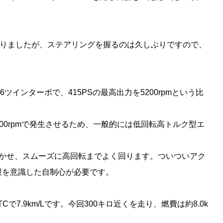
ありましたが、ステアリングを握るのは久しぶりですので、
。
6ツインターボで、415PSの最高出力を5200rpmという比
3600rpmで発生させるため、一般的には低回転高トルク型エ
響かせ、スムーズに高回転までよく回ります。ついついアク
限を意識した自制心が必要です。
7.9km/Lです。今回300キロ近くを走り、燃費は約8.0k