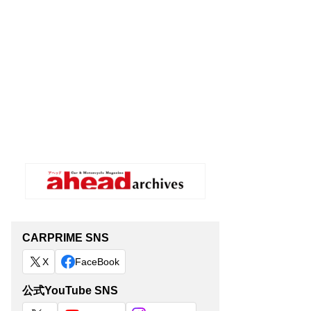
CARPRIME SNS
X
FaceBook
公式YouTube SNS