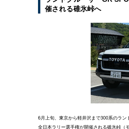
催される碓氷峠へ
6月上旬、東京から軽井沢まで300系のランド
全日本ラリー選手権が開催される碓氷峠（モ