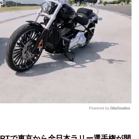
Powered by 
GliaStudios
M
u
ORTで東京から全日本ラリー選手権が開