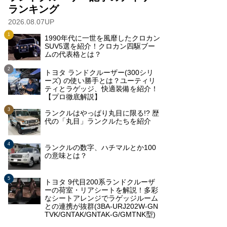
ランキング
2026.08.07UP
1990年代に一世を風靡したクロカン
SUV5選を紹介！クロカン四駆ブー
ムの代表格とは？
トヨタ ランドクルーザー(300シリ
ーズ) の使い勝手とは？ユーティリ
ティとラゲッジ、快適装備を紹介！
【プロ徹底解説】
ランクルはやっぱり丸目に限る!? 歴
代の「丸目」ランクルたちを紹介
ランクルの数字、ハチマルとか100
の意味とは？
トヨタ 9代目200系ランドクルーザ
ーの荷室・リアシートを解説！多彩
なシートアレンジでラゲッジルーム
との連携が抜群(3BA-URJ202W-GN
TVK/GNTAK/GNTAK-G/GMTNK型)