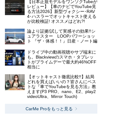
【日本正規モデルをワンソクTubeが
レビュー】【車のナビでYouTube見
る方法2026】新型ヴォクシー･RAV
4･ハスラーでオットキャスト使える
か比較検証! オススメはどれ?!
論より証拠!試して実感その効果!!シ
ュアラスター LOOPパワーショッ
ト 『ザ・体感！！』日産・ノート編
ドライブ中の動画視聴やサブ端末に
も。Blackviewのスマホ・タブレッ
トがプライムデーで最大約46%OFF
相当に
【オットキャスト徹底比較!!】結局
どれを買えばいいの？皆さんにベス
トな『車でYouTubeを見る方法』教
えます(P3 PRO、nano、E2、play2
videoUltra、Mirror Touch)
CarMe Proをもっと見る