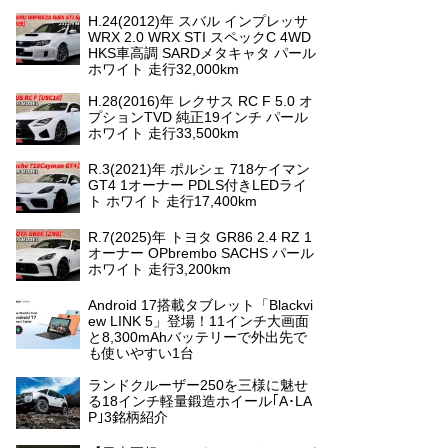
H.24(2012)年 スバル インプレッサ
WRX 2.0 WRX STI スペックC 4WD
HKS車高調 SARDメタキャタ パール
ホワイト 走行32,000km
H.28(2016)年 レクサス RC F 5.0 オ
プションTVD 純正19インチ パール
ホワイト 走行33,500km
R.3(2021)年 ポルシェ 718ケイマン
GT4 1オーナー PDLS付きLEDライ
ト ホワイト 走行17,400km
R.7(2025)年 トヨタ GR86 2.4 RZ 1
オーナー OPbrembo SACHS パール
ホワイト 走行3,200km
Android 17搭載タブレット「Blackvi
ew LINK 5」登場！11インチ大画面
と8,300mAhバッテリーで外出先で
も使いやすい1台
ランドクルーザー250を三様に魅せ
る18インチ軽量鍛造ホイール｢A･LA
P｣3銘柄紹介