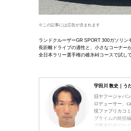
※この記事には広告が含まれます
ランドクルーザーGR SPORT 300ガソ
長距離ドライブの適性と、小さなコーナー
全日本ラリー選手権の碓氷峠コースで試し
宇田川 敦史｜う
旧ヤフージャパ
ロデューサー、c
現ファブリカコ
プライムの統括
消費者目線での