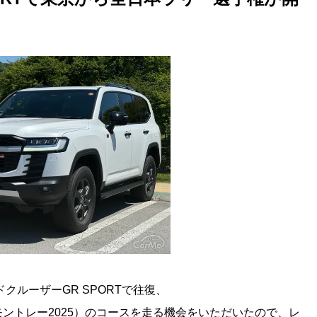
t
e
クルーザーGR SPORTで往復、
ントレー2025）のコースを走る機会をいただいたので、レ