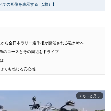
べての画像を表示する（5枚）】
東京から全日本ラリー選手権が開催される碓氷峠へ
025のコースとその周辺をドライブ
は
せても感じる安心感
もっと見る
arrow_forward_ios