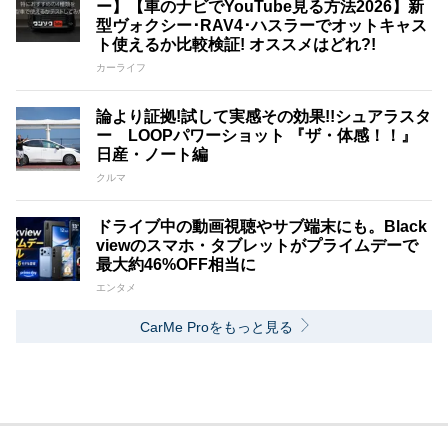
ー】【車のナビでYouTube見る方法2026】新
型ヴォクシー･RAV4･ハスラーでオットキャス
ト使えるか比較検証! オススメはどれ?!
カーライフ
論より証拠!試して実感その効果!!シュアラスタ
ー LOOPパワーショット 『ザ・体感！！』
日産・ノート編
クルマ
ドライブ中の動画視聴やサブ端末にも。Black
viewのスマホ・タブレットがプライムデーで
最大約46%OFF相当に
エンタメ
CarMe Proをもっと見る