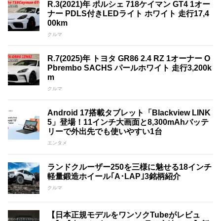
R.3(2021)年 ポルシェ 718ケイマン GT4 1オー
ナー PDLS付きLEDライト ホワイト 走行17,4
00km
クルマ
R.7(2025)年 トヨタ GR86 2.4 RZ 1オーナー O
Pbrembo SACHS パールホワイト 走行3,200k
m
クルマ
Android 17搭載タブレット「Blackview LINK
5」登場！11インチ大画面と8,300mAhバッテ
リーで外出先でも使いやすい1台
エンタメ
ランドクルーザー250を三様に魅せる18インチ
軽量鍛造ホイール｢A･LAP｣3銘柄紹介
クルマ
【日本正規モデルをワンソクTubeがレビュ