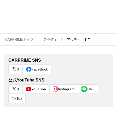
CARPRIMEトップ
アウディ
アウディ ＴＴ
CARPRIME SNS
X
FaceBook
公式YouTube SNS
X
YouTube
Instagram
LINE
TikTok