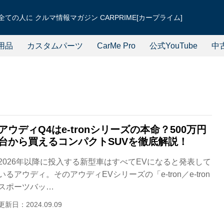
ての人に クルマ情報マガジン CARPRIME[カープライム]
用品
カスタムパーツ
CarMe Pro
公式YouTube
中
アウディQ4はe-tronシリーズの本命？500万円
台から買えるコンパクトSUVを徹底解説！
2026年以降に投入する新型車はすべてEVになると発表して
いるアウディ。そのアウディEVシリーズの「e-tron／e-tron
スポーツバッ…
更新日：2024.09.09