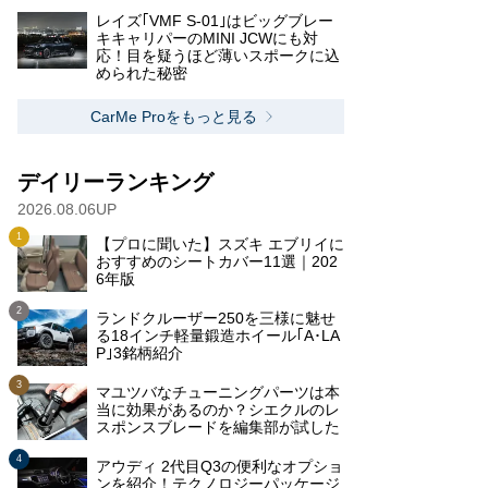
レイズ｢VMF S-01｣はビッグブレー
キキャリパーのMINI JCWにも対
応！目を疑うほど薄いスポークに込
められた秘密
CarMe Proをもっと見る
デイリーランキング
2026.08.06UP
【プロに聞いた】スズキ エブリイに
おすすめのシートカバー11選｜202
6年版
ランドクルーザー250を三様に魅せ
る18インチ軽量鍛造ホイール｢A･LA
P｣3銘柄紹介
マユツバなチューニングパーツは本
当に効果があるのか？シエクルのレ
スポンスブレードを編集部が試した
アウディ 2代目Q3の便利なオプショ
ンを紹介！テクノロジーパッケージ