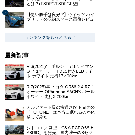
とは？(F3DPC/F3DFGF型)
【使い勝手は良好!?】ヴィッツ ハイ
ブリッドの収納スペース画像レビュ
ー
ランキングをもっと見る
最新記事
R.3(2021)年 ポルシェ 718ケイマン
GT4 1オーナー PDLS付きLEDライ
ト ホワイト 走行17,400km
R.7(2025)年 トヨタ GR86 2.4 RZ 1
オーナー OPbrembo SACHS パール
ホワイト 走行3,200km
アルファード級の快適さ!? トヨタの
「TOTONE」は本当に眠れるのか体
験してみた
シトロエン 新型「C3 AIRCROSS H
YBRID」を発売。国内唯一のBセグ