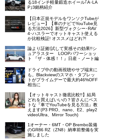
る18インチ軽量鍛造ホイール｢A･LA
P｣3銘柄紹介
【日本正規モデルをワンソクTubeが
レビュー】【車のナビでYouTube見
る方法2026】新型ヴォクシー･RAV
4･ハスラーでオットキャスト使える
か比較検証! オススメはどれ?!
論より証拠!試して実感その効果!!シ
ュアラスター LOOPパワーショッ
ト 『ザ・体感！！』日産・ノート編
ドライブ中の動画視聴やサブ端末に
も。Blackviewのスマホ・タブレッ
トがプライムデーで最大約46%OFF
相当に
【オットキャスト徹底比較!!】結局
どれを買えばいいの？皆さんにベス
トな『車でYouTubeを見る方法』教
えます(P3 PRO、nano、E2、play2
videoUltra、Mirror Touch)
1オーナー・6MT・OP Brembo装備
のGR86 RZ（ZN8）納車前整備を実
施しました