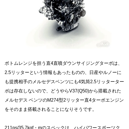
ボトムレンジを担う直4直噴ダウンサイジングターボは、
2.5リッターという情報もあったものの、日産やルノーに
も提携相手のメルセデスベンツにも4気筒2.5リッターター
ボは存在しないので、どうやらV37(Q50)から搭載された
メルセデス ベンツのM274型2リッター直4ターボエンジン
をそのまま搭載されることになりそうです。
211ps/35.7kgf・mのスペックは、ハイパワースポーツク