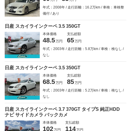
年式：2008年
走行距離：16.2万km
車検：車検整
備付
あり
日産 スカイラインクーペ 3.5 350GT
本体価格
支払総額
48.5
65
万円
万円
年式：2003年
走行距離：5.8万km
車検：検なし
なし
日産 スカイラインクーペ 3.5 350GT
本体価格
支払総額
68.5
85
万円
万円
年式：2003年
走行距離：5.2万km
車検：検なし
なし
日産 スカイラインクーペ 3.7 370GT タイプS 純正HDD
ナビ サイドカメラ バックカメ
本体価格
支払総額
102
114
万円
万円