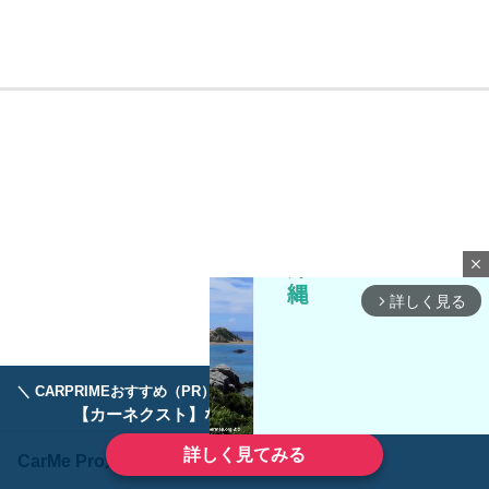
close
詳しく見る
arrow_forward_ios
＼ CARPRIMEおすすめ（PR） ／
ディーラーで手放すのはもったいない！
【カーネクスト】ならどんなクルマも高価買取
詳しく見てみる
CarMe Pro最新記事