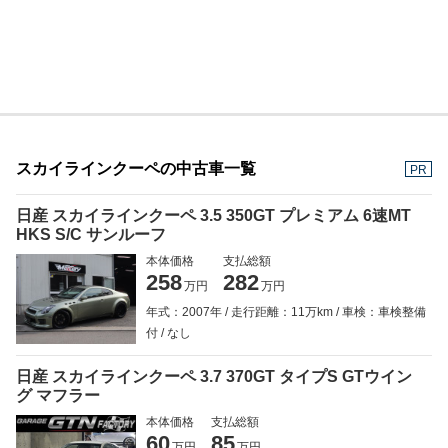
スカイラインクーペの中古車一覧
PR
日産 スカイラインクーペ 3.5 350GT プレミアム 6速MT
HKS S/C サンルーフ
本体価格
支払総額
258
282
万円
万円
年式：2007年
走行距離：11万km
車検：車検整備
付
なし
日産 スカイラインクーペ 3.7 370GT タイプS GTウイン
グ マフラー
本体価格
支払総額
60
85
万円
万円