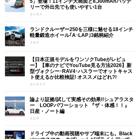
5」登場！11インチ大画面と8,300mAhバッテ
リーで外出先でも使いやすい1台
エンタメ
ランドクルーザー250を三様に魅せる18インチ
軽量鍛造ホイール｢A･LAP｣3銘柄紹介
クルマ
【日本正規モデルをワンソクTubeがレビュ
ー】【車のナビでYouTube見る方法2026】新
型ヴォクシー･RAV4･ハスラーでオットキャス
ト使えるか比較検証! オススメはどれ?!
カーライフ
論より証拠!試して実感その効果!!シュアラスタ
ー LOOPパワーショット 『ザ・体感！！』
日産・ノート編
クルマ
ドライブ中の動画視聴やサブ端末にも。Black