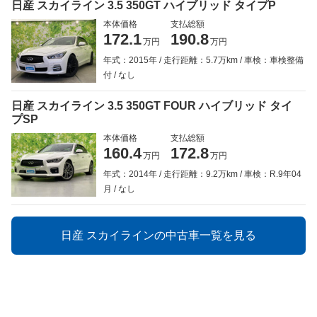
日産 スカイライン 3.5 350GT ハイブリッド タイプP
本体価格
支払総額
172.1
190.8
万円
万円
年式：2015年
走行距離：5.7万km
車検：車検整備
付
なし
日産 スカイライン 3.5 350GT FOUR ハイブリッド タイ
プSP
本体価格
支払総額
160.4
172.8
万円
万円
年式：2014年
走行距離：9.2万km
車検：R.9年04
月
なし
日産 スカイラインの中古車一覧を見る