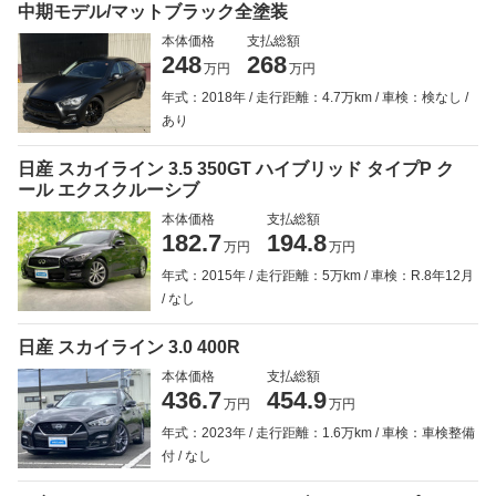
中期モデル/マットブラック全塗装
本体価格
支払総額
248
268
万円
万円
年式：2018年
走行距離：4.7万km
車検：検なし
あり
日産 スカイライン 3.5 350GT ハイブリッド タイプP ク
ール エクスクルーシブ
本体価格
支払総額
182.7
194.8
万円
万円
年式：2015年
走行距離：5万km
車検：R.8年12月
なし
日産 スカイライン 3.0 400R
本体価格
支払総額
436.7
454.9
万円
万円
年式：2023年
走行距離：1.6万km
車検：車検整備
付
なし