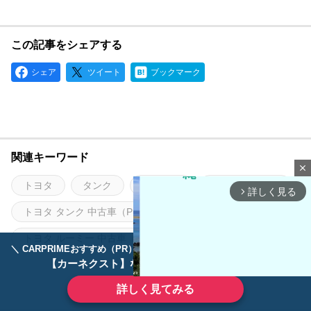
この記事をシェアする
シェア
ツイート
ブックマーク
関連キーワード
close
トヨタ
タンク
ルーミー
シートアレンジ
詳しく見る
arrow_forward_ios
トヨタ タンク 中古車（PR）
トヨタ ルーミー 中古車（PR）
＼ CARPRIMEおすすめ（PR） ／
ディーラーで手放すのはもったいない！
【カーネクスト】ならどんなクルマも高価買取
詳しく見てみる