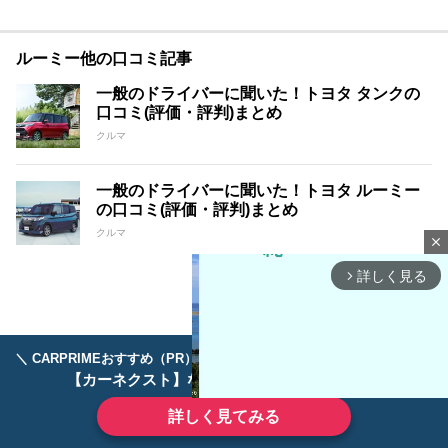
ルーミー他の口コミ記事
一般のドライバーに聞いた！トヨタ タンクの
口コミ(評価・評判)まとめ
クルマ
一般のドライバーに聞いた！トヨタ ルーミー
の口コミ(評価・評判)まとめ
クルマ
close
詳しく見る
arrow_forward_ios
＼ CARPRIMEおすすめ（PR） ／
ディーラーで手放すのはもったいない！
【カーネクスト】ならどんなクルマも高価買取
詳しく見てみる