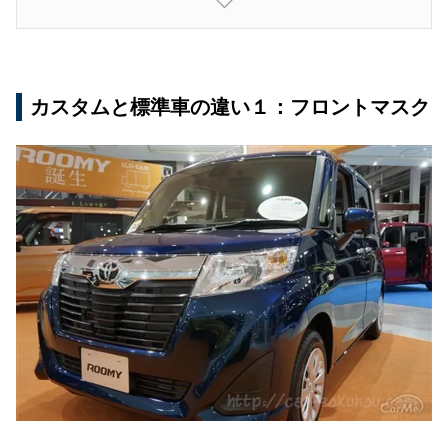
■スチールホイールを標準装備した標準モデル
のサイドからのデザイン
■アルミホイールを標準装備したカスタムのサ
イドからのデザイン
カスタムと標準車の違い１：フロントマスク
カスタムと標準車の違い４：リヤからのデザイン
■標準モデルのリヤからのデザイン
■カスタムのリヤからのデザイン
リヤコンビネーションランプのデザインの違い
も注目