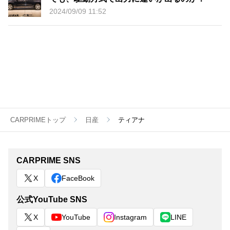
2024/09/09 11:52
CARPRIMEトップ
日産
ティアナ
CARPRIME SNS
X
FaceBook
公式YouTube SNS
X
YouTube
Instagram
LINE