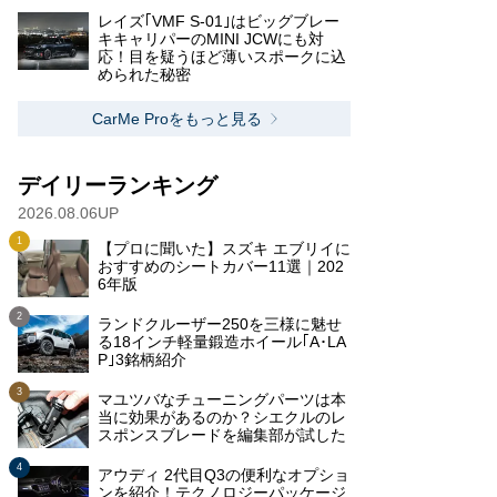
レイズ｢VMF S-01｣はビッグブレー
キキャリパーのMINI JCWにも対
応！目を疑うほど薄いスポークに込
められた秘密
CarMe Proをもっと見る
デイリーランキング
2026.08.06UP
【プロに聞いた】スズキ エブリイに
おすすめのシートカバー11選｜202
6年版
ランドクルーザー250を三様に魅せ
る18インチ軽量鍛造ホイール｢A･LA
P｣3銘柄紹介
マユツバなチューニングパーツは本
当に効果があるのか？シエクルのレ
スポンスブレードを編集部が試した
アウディ 2代目Q3の便利なオプショ
ンを紹介！テクノロジーパッケージ