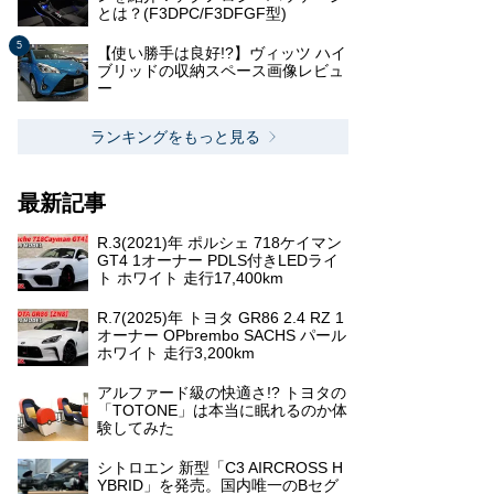
とは？(F3DPC/F3DFGF型)
【使い勝手は良好!?】ヴィッツ ハイ
ブリッドの収納スペース画像レビュ
ー
ランキングをもっと見る
最新記事
R.3(2021)年 ポルシェ 718ケイマン
GT4 1オーナー PDLS付きLEDライ
ト ホワイト 走行17,400km
R.7(2025)年 トヨタ GR86 2.4 RZ 1
オーナー OPbrembo SACHS パール
ホワイト 走行3,200km
アルファード級の快適さ!? トヨタの
「TOTONE」は本当に眠れるのか体
験してみた
シトロエン 新型「C3 AIRCROSS H
YBRID」を発売。国内唯一のBセグ