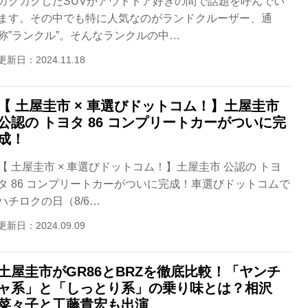
カクカクしたSUVがアウトドア好きの間で話題を呼んでい
ます。その中でも特に人気なのがランドクルーザー、通
称”ランクル”。そんなランクルの中…
更新日：2024.11.18
【 土屋圭市 × 車選びドットコム！】土屋圭市
公認の トヨタ 86 コンプリートカーがついに完
成！
【 土屋圭市 × 車選びドットコム！】土屋圭市 公認の トヨ
タ 86 コンプリートカーがついに完成！車選びドットコムで
ハチロクの日（8/6…
更新日：2024.09.09
土屋圭市がGR86とBRZを徹底比較！「ヤンチ
ャ系」と「しっとり系」の乗り味とは？相沢
菜々子と工藤貴宏も出演