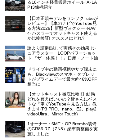
る18インチ軽量鍛造ホイール｢A･LA
P｣3銘柄紹介
【日本正規モデルをワンソクTubeが
レビュー】【車のナビでYouTube見
る方法2026】新型ヴォクシー･RAV
4･ハスラーでオットキャスト使える
か比較検証! オススメはどれ?!
論より証拠!試して実感その効果!!シ
ュアラスター LOOPパワーショッ
ト 『ザ・体感！！』日産・ノート編
ドライブ中の動画視聴やサブ端末に
も。Blackviewのスマホ・タブレッ
トがプライムデーで最大約46%OFF
相当に
【オットキャスト徹底比較!!】結局
どれを買えばいいの？皆さんにベス
トな『車でYouTubeを見る方法』教
えます(P3 PRO、nano、E2、play2
videoUltra、Mirror Touch)
1オーナー・6MT・OP Brembo装備
のGR86 RZ（ZN8）納車前整備を実
施しました