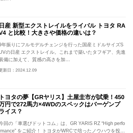
日産 新型エクストレイルをライバル トヨタ RA
V4 と比較！大きさや価格の違いは？
9年振りにフルモデルチェンジを行った国産ミドルサイズS
UVの日産 エクストレイル。これまで築いたタフギア、先進
装備に加えて、質感の高さを加…
更新日：2024.12.09
トヨタの夢【GRヤリス】土屋圭市が試乗！450
万円で272馬力×4WDのスペックはバーゲンプ
ライス？
今回の「車選びドットコム」は、GR YARIS RZ “High perfo
rmance” をご紹介！ トヨタがWRCで培ったノウハウを投…