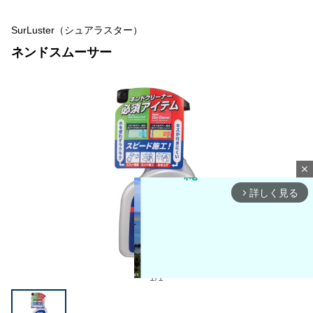
SurLuster（シュアラスター）
ネンドスムーサー
close
詳しく見る
arrow_forward_ios
1
/
1