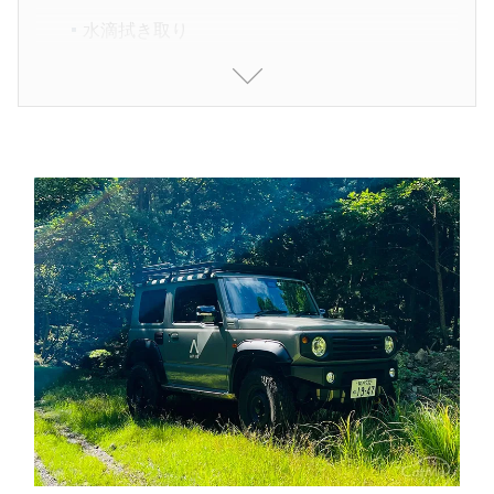
水滴拭き取り
年に1、2回は鉄粉を除去【施工時間：30分】
水アカや虫汚れなどシャンプー洗車で落ちない汚
れは『ゼロクリーナー』で落とす【施工時間：15
分～】
水アカ汚れがつきにくいコーティング剤『ゼロウ
ォーター』で仕上げる【施工時間：20分】
白化した未塗装樹脂パーツを黒々と復活させる
『レジンコーティング』【施工時間：15分】
室内は『ゼロウォーターシート』でキレイに【施
工時間：15分】
洗車用品はバケツに収納