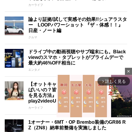
カーライフ
論より証拠!試して実感その効果!!シュアラスタ
ー LOOPパワーショット 『ザ・体感！！』
日産・ノート編
クルマ
ドライブ中の動画視聴やサブ端末にも。Black
viewのスマホ・タブレットがプライムデーで
最大約46%OFF相当に
エンタメ
close
詳しく見る
arrow_forward_ios
【オットキャスト徹底比較!!】結局どれを買え
ばいいの？皆さんにベストな『車でYouTube
を見る方法』教えます(P3 PRO、nano、E2、
play2videoUltra、Mirror Touch)
カーライフ
1オーナー・6MT・OP Brembo装備のGR86 R
Z（ZN8）納車前整備を実施しました