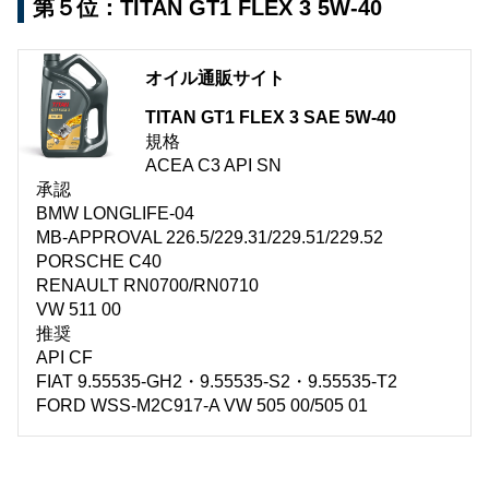
第５位：TITAN GT1 FLEX 3 5W-40
オイル通販サイト
TITAN GT1 FLEX 3 SAE 5W-40
規格
ACEA C3 API SN
承認
BMW LONGLIFE-04
MB-APPROVAL 226.5/229.31/229.51/229.52
PORSCHE C40
RENAULT RN0700/RN0710
VW 511 00
推奨
API CF
FIAT 9.55535-GH2・9.55535-S2・9.55535-T2
FORD WSS-M2C917-A VW 505 00/505 01