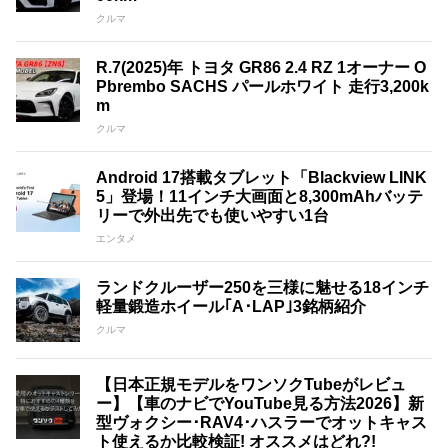
クルマ
R.7(2025)年 トヨタ GR86 2.4 RZ 1オーナー O
Pbrembo SACHS パールホワイト 走行3,200k
m
クルマ
Android 17搭載タブレット「Blackview LINK
5」登場！11インチ大画面と8,300mAhバッテ
リーで外出先でも使いやすい1台
エンタメ
ランドクルーザー250を三様に魅せる18インチ
軽量鍛造ホイール｢A･LAP｣3銘柄紹介
クルマ
【日本正規モデルをワンソクTubeがレビュ
ー】【車のナビでYouTube見る方法2026】新
型ヴォクシー･RAV4･ハスラーでオットキャス
ト使えるか比較検証! オススメはどれ?!