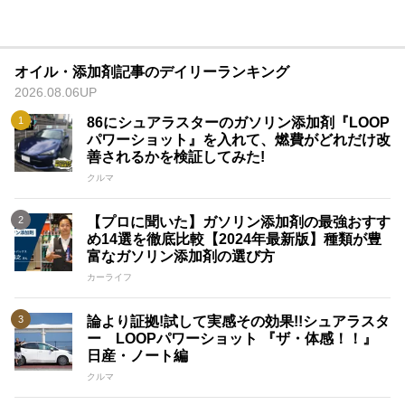
オイル・添加剤記事のデイリーランキング
2026.08.06UP
86にシュアラスターのガソリン添加剤『LOOP
パワーショット』を入れて、燃費がどれだけ改
善されるかを検証してみた!
クルマ
【プロに聞いた】ガソリン添加剤の最強おすす
め14選を徹底比較【2024年最新版】種類が豊
富なガソリン添加剤の選び方
カーライフ
論より証拠!試して実感その効果!!シュアラスタ
ー LOOPパワーショット 『ザ・体感！！』
日産・ノート編
クルマ